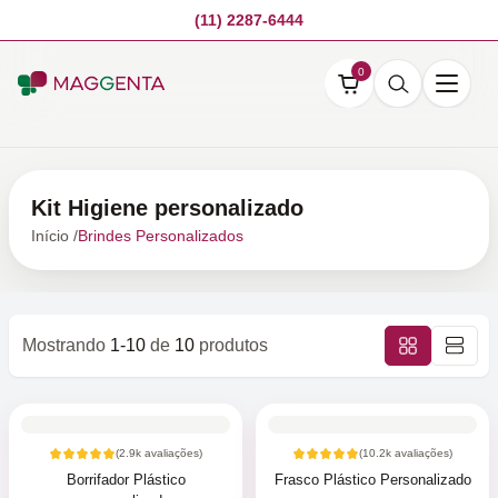
(11) 2287-6444
0
Kit Higiene personalizado
Início /
Brindes Personalizados
Mostrando
1-10
de
10
produtos
(
2.9k
avaliações)
(
10.2k
avaliações)
Borrifador Plástico
Frasco Plástico Personalizado