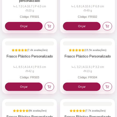
personalizado
L 7.0 | A 16.7 | P 4.0
cm
L 6.8 | A 10.6 | P 6.8
cm
20
g
49
g
Código:
FRS01
Código:
FRS02
Orçar
Orçar
(
7.4k
avaliações)
(
15.5k
avaliações)
Frasco Plástico Personalizado
Frasco Plástico Personalizado
L 8.5 | A 14.4 | P 8.5
cm
L 3.2 | A 11.6 | P 3.2
cm
42
g
13
g
Código:
FRS03
Código:
FRS04
Orçar
Orçar
(
8k
avaliações)
(
7.7k
avaliações)
Frasco Plástico Personalizado
Frasco Plástico Personalizado