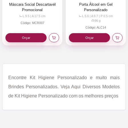
Máscara Social Descartavél
Porta Álcool em Gel
Promocional
Personalizado
L 9.5 | A 17.5
cm
L 5.6 | A 9.7 | P 0.5
cm
96
g
Código:
MCR007
Código:
ALC14
Orçar
Orçar
Encontre Kit Higiene Personalizado e muito mais
Brindes Personalizados. Veja Aqui Diversos Modelos
de Kit Higiene Personalizado com os melhores preços