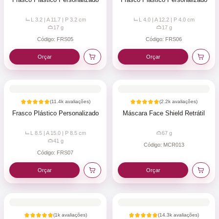
L 3.2 | A 11.7 | P 3.2
cm
L 4.0 | A 12.2 | P 4.0
cm
17
g
17
g
Código:
FRS05
Código:
FRS06
Orçar
Orçar
(
11.4k
avaliações)
(
2.2k
avaliações)
Frasco Plástico Personalizado
Máscara Face Shield Retrátil
L 8.5 | A 15.0 | P 8.5
cm
67
g
41
g
Código:
MCR013
Código:
FRS07
Orçar
Orçar
(
1k
avaliações)
(
14.3k
avaliações)