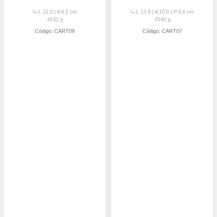
L 12.0 | A 9.2
cm
L 13.8 | A 10.0 | P 0.6
cm
32
g
40
g
Código:
CART09
Código:
CART07