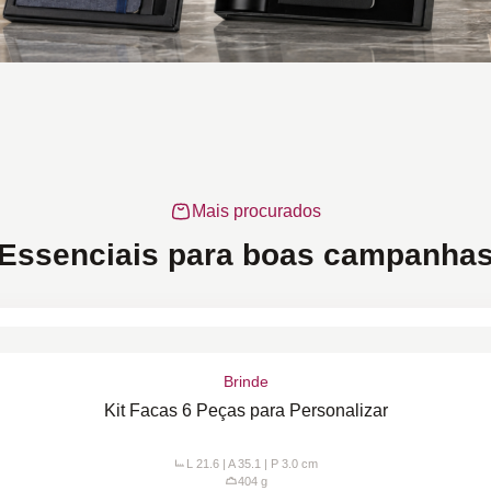
Mais procurados
Essenciais para boas campanha
Brinde
Kit Facas 6 Peças para Personalizar
L 21.6 | A 35.1 | P 3.0
cm
404
g