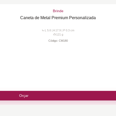
Brinde
Caneta de Metal Premium Personalizada
L 5.6 | A 17.9 | P 0.3
cm
121
g
Código:
CM180
Orçar