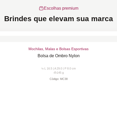
Escolhas premium
Brindes que elevam sua marca
Mochilas, Malas e Bolsas Esportivas
Bolsa de Ombro Nylon
L 16.5 | A 29.0 | P 8.0
cm
145
g
Código:
MC38