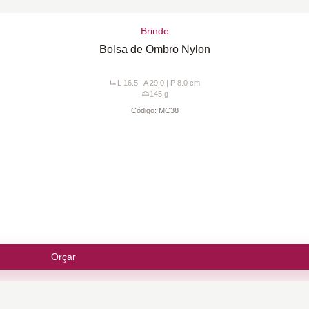
Brinde
Bolsa de Ombro Nylon
L 16.5 | A 29.0 | P 8.0
cm
145
g
Código:
MC38
Orçar