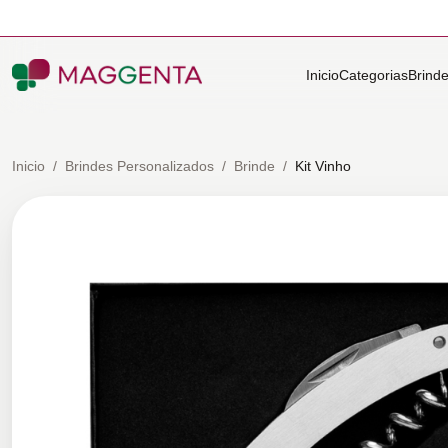
Inicio
Categorias
Brind
Inicio
/
Brindes Personalizados
/
Brinde
/
Kit Vinho