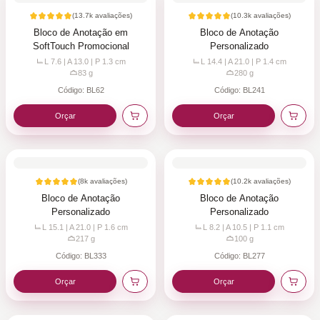
(
13.7k
avaliações)
(
10.3k
avaliações)
Bloco de Anotação em
Bloco de Anotação
SoftTouch Promocional
Personalizado
L 7.6 | A 13.0 | P 1.3
cm
L 14.4 | A 21.0 | P 1.4
cm
83
g
280
g
Código:
BL62
Código:
BL241
Orçar
Orçar
(
8k
avaliações)
(
10.2k
avaliações)
Bloco de Anotação
Bloco de Anotação
Personalizado
Personalizado
L 15.1 | A 21.0 | P 1.6
cm
L 8.2 | A 10.5 | P 1.1
cm
217
g
100
g
Código:
BL333
Código:
BL277
Orçar
Orçar