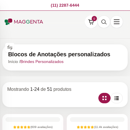
(11) 2287-6444
0
Blocos de Anotações personalizados
Início /
Brindes Personalizados
Mostrando
1
-
24
de
51
produtos
(
609
avaliações)
(
11.4k
avaliações)