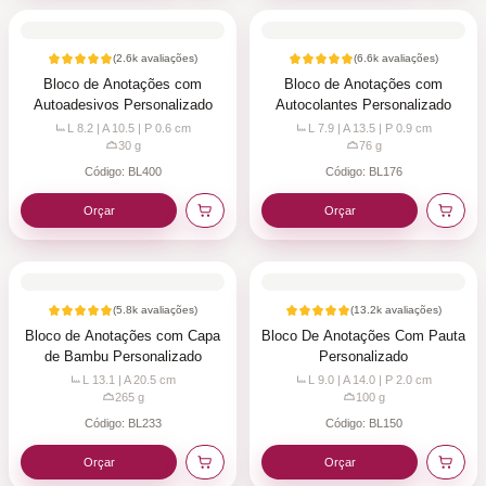
(
2.6k
avaliações)
(
6.6k
avaliações)
Bloco de Anotações com
Bloco de Anotações com
Autoadesivos Personalizado
Autocolantes Personalizado
L 8.2 | A 10.5 | P 0.6
cm
L 7.9 | A 13.5 | P 0.9
cm
30
g
76
g
Código:
BL400
Código:
BL176
Orçar
Orçar
(
5.8k
avaliações)
(
13.2k
avaliações)
Bloco de Anotações com Capa
Bloco De Anotações Com Pauta
de Bambu Personalizado
Personalizado
L 13.1 | A 20.5
cm
L 9.0 | A 14.0 | P 2.0
cm
265
g
100
g
Código:
BL233
Código:
BL150
Orçar
Orçar