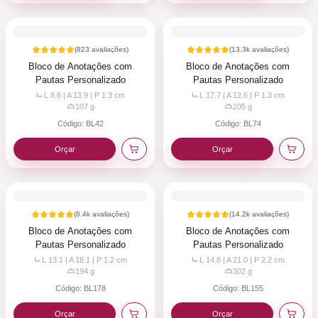
(
823
avaliações)
(
13.3k
avaliações)
Bloco de Anotações com
Bloco de Anotações com
Pautas Personalizado
Pautas Personalizado
L 8.8 | A 13.9 | P 1.3
cm
L 17.7 | A 12.6 | P 1.3
cm
107
g
205
g
Código:
BL42
Código:
BL74
Orçar
Orçar
(
8.4k
avaliações)
(
14.2k
avaliações)
Bloco de Anotações com
Bloco de Anotações com
Pautas Personalizado
Pautas Personalizado
L 13.1 | A 18.1 | P 1.2
cm
L 14.8 | A 21.0 | P 2.2
cm
194
g
302
g
Código:
BL178
Código:
BL155
Orçar
Orçar