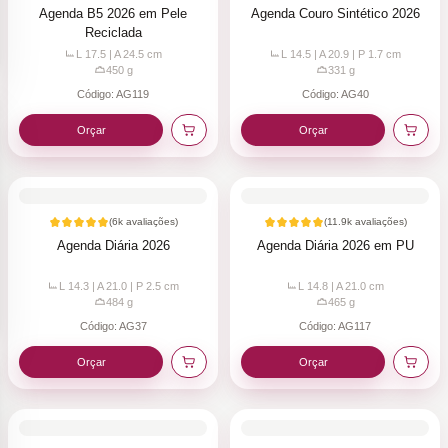
Agenda B5 2026 em Pele
Agenda Couro Sintético 2026
Reciclada
L 17.5 | A 24.5
cm
L 14.5 | A 20.9 | P 1.7
cm
450
g
331
g
Código:
AG119
Código:
AG40
Orçar
Orçar
(
6k
avaliações)
(
11.9k
avaliações)
Agenda Diária 2026
Agenda Diária 2026 em PU
L 14.3 | A 21.0 | P 2.5
cm
L 14.8 | A 21.0
cm
484
g
465
g
Código:
AG37
Código:
AG117
Orçar
Orçar