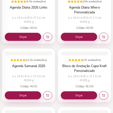
(
4.5k
avaliações)
(
10k
avaliações)
Agenda Diária 2026 Linho
Agenda Diária Wire-o
Personalizada
L 14.4 | A 20.5 | P 2.1
cm
L 16.0 | A 20.0 | P 2.7
cm
402
g
403
g
Código:
AG41
Código:
AG28
Orçar
Orçar
(
12.2k
avaliações)
(
7k
avaliações)
Agenda Semanal 2026
Bloco de Anotação Capa Kraft
Personalizado
L 14.8 | A 21.1 | P 2.0
cm
L 19.0 | A 26.1 | P 1.9
cm
204
g
393
g
Código:
AG42
Código:
BL332
Orçar
Orçar