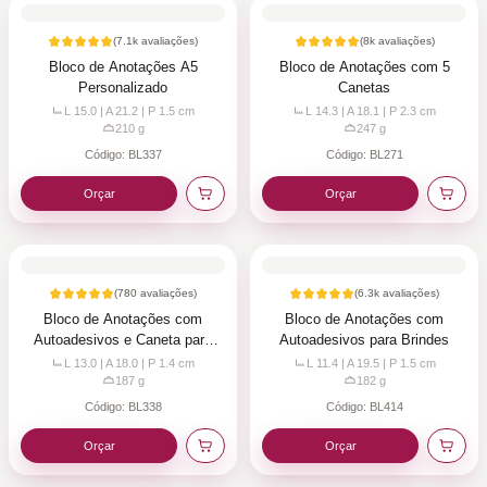
(
7.1k
avaliações)
(
8k
avaliações)
Bloco de Anotações A5
Bloco de Anotações com 5
Personalizado
Canetas
L 15.0 | A 21.2 | P 1.5
cm
L 14.3 | A 18.1 | P 2.3
cm
210
g
247
g
Código:
BL337
Código:
BL271
Orçar
Orçar
(
780
avaliações)
(
6.3k
avaliações)
Bloco de Anotações com
Bloco de Anotações com
Autoadesivos e Caneta para
Autoadesivos para Brindes
Brindes
L 13.0 | A 18.0 | P 1.4
cm
L 11.4 | A 19.5 | P 1.5
cm
187
g
182
g
Código:
BL338
Código:
BL414
Orçar
Orçar