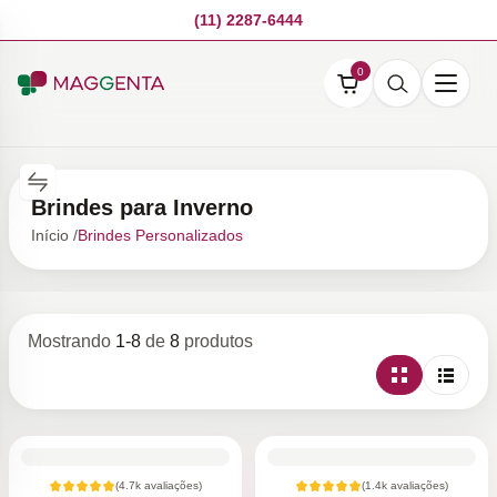
(11) 2287-6444
0
Brindes para Inverno
Início /
Brindes Personalizados
Mostrando
1
-
8
de
8
produtos
(
4.7k
avaliações)
(
1.4k
avaliações)