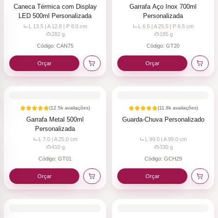
Caneca Térmica com Display
Garrafa Aço Inox 700ml
LED 500ml Personalizada
Personalizada
L 13.5 | A 12.8 | P 8.0
cm
L 6.5 | A 25.5 | P 6.5
cm
282
g
185
g
Código:
CAN75
Código:
GT20
Orçar
Orçar
(
12.5k
avaliações)
(
11.8k
avaliações)
Garrafa Metal 500ml
Guarda-Chuva Personalizado
Personalizada
L 7.0 | A 25.0
cm
L 99.0 | A 99.0
cm
410
g
330
g
Código:
GT01
Código:
GCH29
Orçar
Orçar