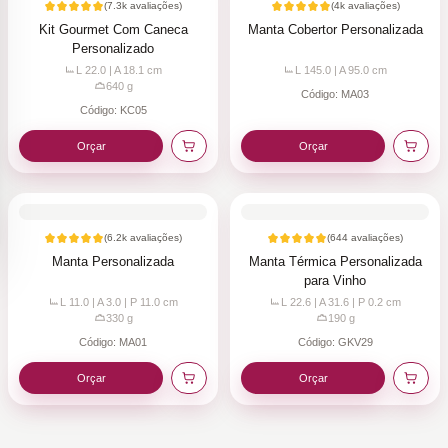
(
7.3k
avaliações)
(
4k
avaliações)
Kit Gourmet Com Caneca
Manta Cobertor Personalizada
Personalizado
L 22.0 | A 18.1
cm
L 145.0 | A 95.0
cm
640
g
Código:
MA03
Código:
KC05
Orçar
Orçar
(
6.2k
avaliações)
(
644
avaliações)
Manta Personalizada
Manta Térmica Personalizada
para Vinho
L 11.0 | A 3.0 | P 11.0
cm
L 22.6 | A 31.6 | P 0.2
cm
330
g
190
g
Código:
MA01
Código:
GKV29
Orçar
Orçar