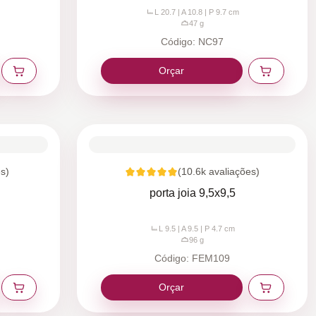
L 20.7 | A 10.8 | P 9.7
cm
47
g
Código:
NC97
Orçar
s)
(
10.6k
avaliações)
porta joia 9,5x9,5
L 9.5 | A 9.5 | P 4.7
cm
96
g
Código:
FEM109
Orçar