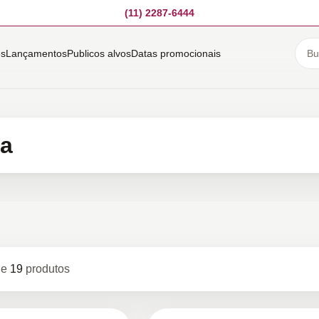
(11) 2287-6444
es
Lançamentos
Publicos alvos
Datas promocionais
sa
de
19
produtos