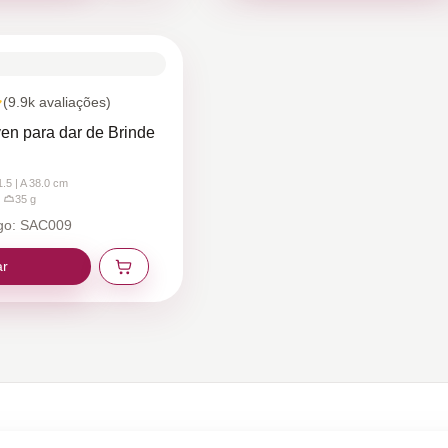
(
9.9k
avaliações)
n para dar de Brinde
1.5 | A 38.0
cm
35
g
go:
SAC009
ar