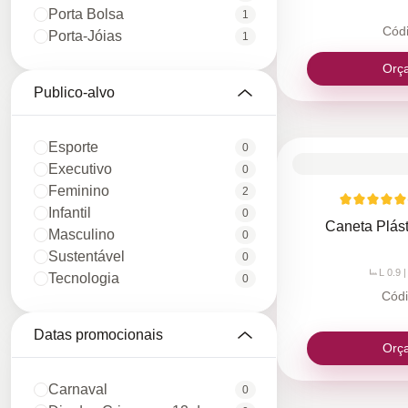
Porta Bolsa
1
Cód
Porta-Jóias
1
Orç
Publico-alvo
Esporte
0
Executivo
0
Feminino
2
Infantil
0
Caneta Plás
Masculino
0
Sustentável
0
L 0.9 |
Tecnologia
0
Cód
Datas promocionais
Orç
Carnaval
0