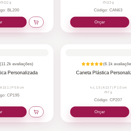
112
g
113
g
igo:
BL200
Código:
CAN63
ar
Orçar
(
11.2k
avaliações)
(
6.1k
avaliaçõe
tica Personalizada
Caneta Plástica Personal
 A 15.1 | P 0.8
cm
L 1.5 | A 13.7 | P 1.0
cm
7
g
igo:
CP195
Código:
CP207
ar
Orçar