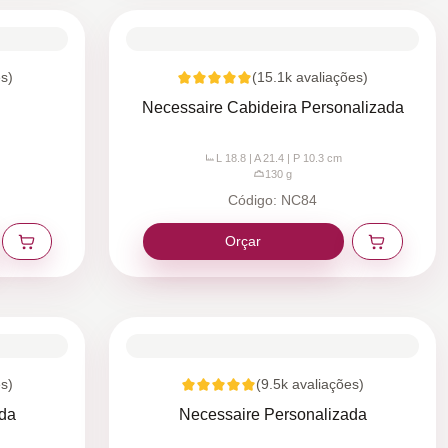
s)
(
15.1k
avaliações)
Necessaire Cabideira Personalizada
L 18.8 | A 21.4 | P 10.3
cm
130
g
Código:
NC84
Orçar
s)
(
9.5k
avaliações)
ada
Necessaire Personalizada