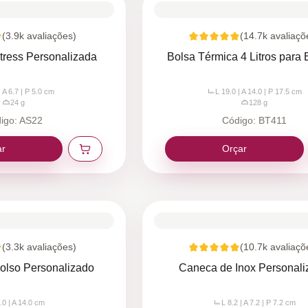
(
3.9k
avaliações)
(
14.7k
avaliaçõ
Stress Personalizada
Bolsa Térmica 4 Litros para 
| A 6.7 | P 5.0
cm
L 19.0 | A 14.0 | P 17.5
cm
24
g
128
g
igo:
AS22
Código:
BT411
ar
Orçar
(
3.3k
avaliações)
(
10.7k
avaliaçõ
olso Personalizado
Caneca de Inox Personal
.0 | A 14.0
cm
L 8.2 | A 7.2 | P 7.2
cm