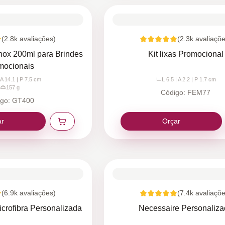
(
2.8k
avaliações)
(
2.3k
avaliaçõe
Inox 200ml para Brindes
Kit lixas Promocional
mocionais
 A 14.1 | P 7.5
cm
L 6.5 | A 2.2 | P 1.7
cm
157
g
Código:
FEM77
igo:
GT400
ar
Orçar
(
6.9k
avaliações)
(
7.4k
avaliaçõe
crofibra Personalizada
Necessaire Personaliz