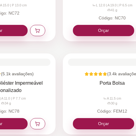
 A 15.0 | P 13.0
cm
L 12.0 | A 19.0 | P 6.5
cm
41
g
igo:
NC72
Código:
NC70
ar
Orçar
(
5.1k
avaliações)
(
3.4k
avaliaçõe
liéster Impermeável
Porta Bolsa
onalizado
| A 11.0 | P 7.7
cm
A 11.5
cm
34
g
30
g
igo:
NC78
Código:
FEM12
ar
Orçar