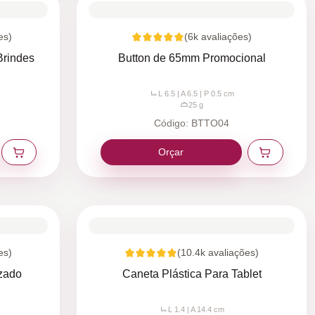
es)
(
6k
avaliações)
Brindes
Button de 65mm Promocional
L 6.5 | A 6.5 | P 0.5
cm
25
g
Código:
BTTO04
Orçar
es)
(
10.4k
avaliações)
izado
Caneta Plástica Para Tablet
L 1.4 | A 14.4
cm