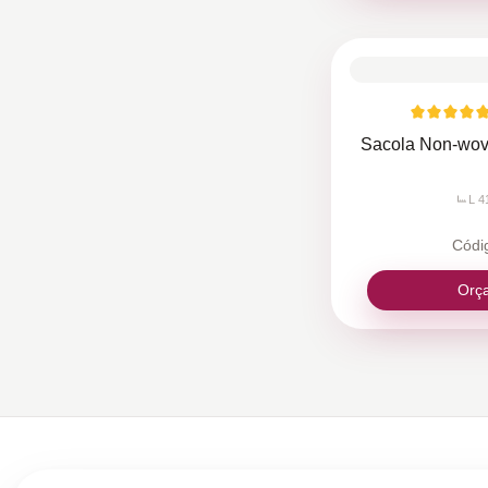
Sacola Non-wove
L 4
Códi
Orç