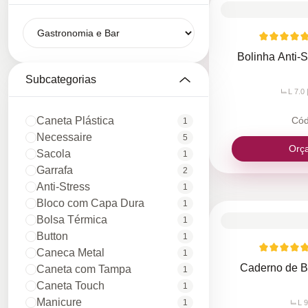
Bolinha Anti-
Subcategorias
L 7.0 
Caneta Plástica
Cód
1
Necessaire
5
Orç
Sacola
1
Garrafa
2
Anti-Stress
1
Bloco com Capa Dura
1
Bolsa Térmica
1
Button
1
Caneca Metal
1
Caderno de B
Caneta com Tampa
1
Caneta Touch
1
Manicure
1
L 9