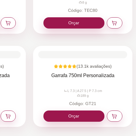
8
g
Código:
TEC80
Orçar
s)
(
13.1k
avaliações)
izada
Garrafa 750ml Personalizada
L 7.3 | A 27.5 | P 7.3
cm
189
g
Código:
GT21
Orçar