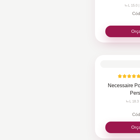
L 15.0 |
Cód
Orç
Necessaire Po
Pers
L 18.3 
Cód
Orç