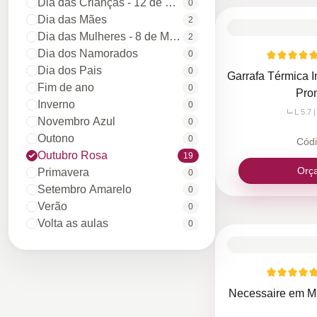
Dia das Crianças - 12 de Outubro
0
Dia das Mães
2
Dia das Mulheres - 8 de Março
2
Dia dos Namorados
0
Dia dos Pais
0
Garrafa Térmica 
Fim de ano
0
Pro
Inverno
0
L 5.7 |
Novembro Azul
0
Outono
0
Cód
Outubro Rosa
19
Orç
Primavera
0
Setembro Amarelo
0
Verão
0
Volta as aulas
0
Necessaire em Mi