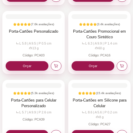
(
7.6k
avaliações)
(
3.4k
avaliações)
Porta-Cartões Personalizado
Porta-Cartões Promocional em
Couro Sintético
L 5.8 | A 9.5 | P 0.5
cm
L 6.3 | A 9.9 | P 1.4
cm
13
g
60
g
Código:
PCA03
Código:
PCA16
Orçar
Orçar
(
5.3k
avaliações)
(
15.4k
avaliações)
Porta-Cartões para Celular
Porta-Cartões em Silicone para
Personalizado
Celular
L 5.7 | A 9.9 | P 2.6
cm
L 8.6 | A 5.6 | P 0.2
cm
8
g
Código:
PCA39
Código:
PCA27