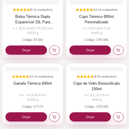
(
6.1k
avaliações)
(
14.1k
avaliações)
Bolsa Térmica Dupla
Copo Térmico 800ml
Expansível 15L Para
Personalizado
Personalizar
L 25.5 | A 26.0 | P 19.0
cm
L 10.3 | A 20.7
cm
370
g
452
g
Código:
BT269
Código:
CPO396
Orçar
Orçar
(
15.1k
avaliações)
(
9.5k
avaliações)
Garrafa Térmica 600ml
Copo de Vidro Borossilicato
150ml
L 7.4 | A 26.4
cm
L 8.1 | A 7.8
cm
329
g
99
g
Código:
GT174
Código:
CPO328
Orçar
Orçar