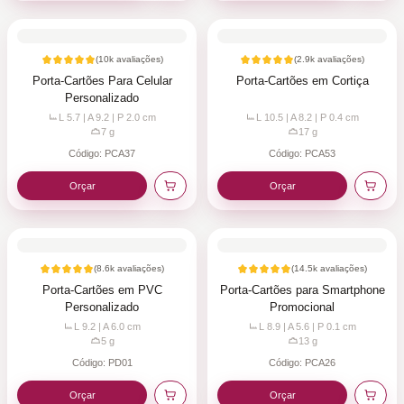
(
10k
avaliações)
(
2.9k
avaliações)
Porta-Cartões Para Celular
Porta-Cartões em Cortiça
Personalizado
L 5.7 | A 9.2 | P 2.0
cm
L 10.5 | A 8.2 | P 0.4
cm
7
g
17
g
Código:
PCA37
Código:
PCA53
Orçar
Orçar
(
8.6k
avaliações)
(
14.5k
avaliações)
Porta-Cartões em PVC
Porta-Cartões para Smartphone
Personalizado
Promocional
L 9.2 | A 6.0
cm
L 8.9 | A 5.6 | P 0.1
cm
5
g
13
g
Código:
PD01
Código:
PCA26
Orçar
Orçar