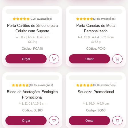
(
9.2k
avaliações)
(
3.5k
avaliações)
Porta-Cartões de Silicone para
Porta-Canetas de Metal
Celular com Suporte
Personalizado
Personalizado
L 8.7 | A 5.4 | P 4.0
cm
L 12.0 | A 4.4 | P 2.9
cm
19
g
62
g
Código:
PCA40
Código:
PC40
Orçar
Orçar
(
10.9k
avaliações)
(
3.1k
avaliações)
Bloco de Anotações Ecológico
Squeeze Promocional
Promocional
L 11.0 | A 15.3
cm
L 26.0 | A 8.0
cm
Código:
BL163
Código:
SQ58
Orçar
Orçar