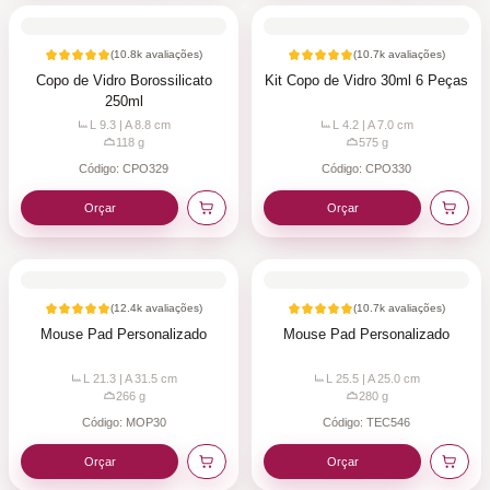
(
10.8k
avaliações)
(
10.7k
avaliações)
Copo de Vidro Borossilicato
Kit Copo de Vidro 30ml 6 Peças
250ml
L 9.3 | A 8.8
cm
L 4.2 | A 7.0
cm
118
g
575
g
Código:
CPO329
Código:
CPO330
Orçar
Orçar
(
12.4k
avaliações)
(
10.7k
avaliações)
Mouse Pad Personalizado
Mouse Pad Personalizado
L 21.3 | A 31.5
cm
L 25.5 | A 25.0
cm
266
g
280
g
Código:
MOP30
Código:
TEC546
Orçar
Orçar