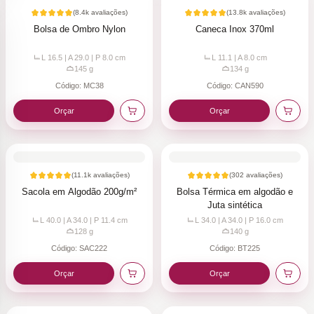
(
8.4k
avaliações)
(
13.8k
avaliações)
Bolsa de Ombro Nylon
Caneca Inox 370ml
L 16.5 | A 29.0 | P 8.0
cm
L 11.1 | A 8.0
cm
145
g
134
g
Código:
MC38
Código:
CAN590
Orçar
Orçar
(
11.1k
avaliações)
(
302
avaliações)
Sacola em Algodão 200g/m²
Bolsa Térmica em algodão e
Juta sintética
L 40.0 | A 34.0 | P 11.4
cm
L 34.0 | A 34.0 | P 16.0
cm
128
g
140
g
Código:
SAC222
Código:
BT225
Orçar
Orçar