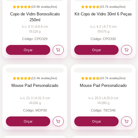
(
10.8k
avaliações)
(
10.7k
avaliações)
Copo de Vidro Borossilicato
Kit Copo de Vidro 30ml 6 Peças
250ml
L 9.3 | A 8.8
cm
L 4.2 | A 7.0
cm
118
g
575
g
Código:
CPO329
Código:
CPO330
Orçar
Orçar
(
12.4k
avaliações)
(
10.7k
avaliações)
Mouse Pad Personalizado
Mouse Pad Personalizado
L 21.3 | A 31.5
cm
L 25.5 | A 25.0
cm
266
g
280
g
Código:
MOP30
Código:
TEC546
Orçar
Orçar