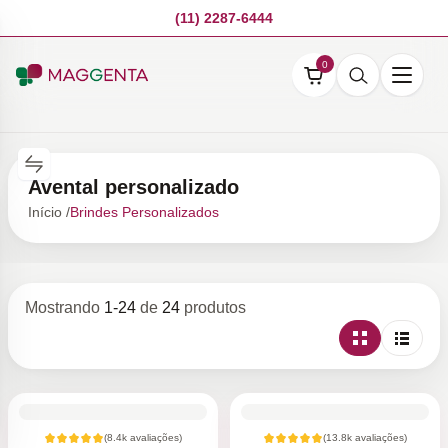
(11) 2287-6444
0
Avental personalizado
Início /
Brindes Personalizados
Mostrando
1
-
24
de
24
produtos
(
8.4k
avaliações)
(
13.8k
avaliações)