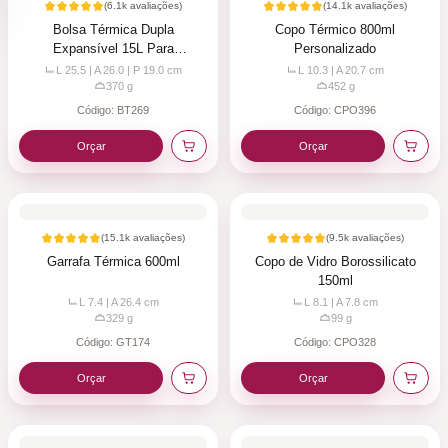
(
6.1k
avaliações)
(
14.1k
avaliações)
Bolsa Térmica Dupla
Copo Térmico 800ml
Expansível 15L Para
Personalizado
Personalizar
L 25.5 | A 26.0 | P 19.0
cm
L 10.3 | A 20.7
cm
370
g
452
g
Código:
BT269
Código:
CPO396
Orçar
Orçar
(
15.1k
avaliações)
(
9.5k
avaliações)
Garrafa Térmica 600ml
Copo de Vidro Borossilicato
150ml
L 7.4 | A 26.4
cm
L 8.1 | A 7.8
cm
329
g
99
g
Código:
GT174
Código:
CPO328
Orçar
Orçar