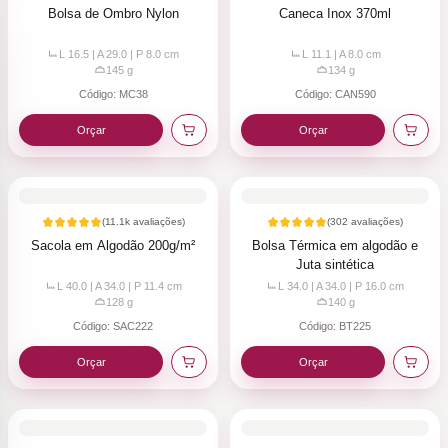
Bolsa de Ombro Nylon
Caneca Inox 370ml
L 16.5 | A 29.0 | P 8.0
cm
L 11.1 | A 8.0
cm
145
g
134
g
Código:
MC38
Código:
CAN590
Orçar
Orçar
(
11.1k
avaliações)
(
302
avaliações)
Sacola em Algodão 200g/m²
Bolsa Térmica em algodão e
Juta sintética
L 40.0 | A 34.0 | P 11.4
cm
L 34.0 | A 34.0 | P 16.0
cm
128
g
140
g
Código:
SAC222
Código:
BT225
Orçar
Orçar