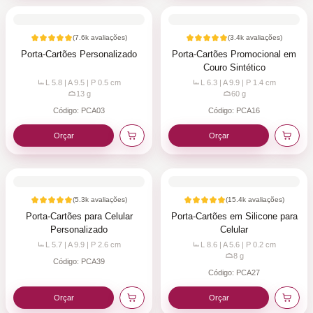
(
7.6k
avaliações)
(
3.4k
avaliações)
Porta-Cartões Personalizado
Porta-Cartões Promocional em
Couro Sintético
L 5.8 | A 9.5 | P 0.5
cm
L 6.3 | A 9.9 | P 1.4
cm
13
g
60
g
Código:
PCA03
Código:
PCA16
Orçar
Orçar
(
5.3k
avaliações)
(
15.4k
avaliações)
Porta-Cartões para Celular
Porta-Cartões em Silicone para
Personalizado
Celular
L 5.7 | A 9.9 | P 2.6
cm
L 8.6 | A 5.6 | P 0.2
cm
8
g
Código:
PCA39
Código:
PCA27
Orçar
Orçar