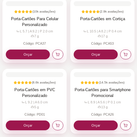
(
10k
avaliações)
(
2.9k
avaliações)
Porta-Cartões Para Celular
Porta-Cartões em Cortiça
Personalizado
L 5.7 | A 9.2 | P 2.0
cm
L 10.5 | A 8.2 | P 0.4
cm
7
g
17
g
Código:
PCA37
Código:
PCA53
Orçar
Orçar
(
8.6k
avaliações)
(
14.5k
avaliações)
Porta-Cartões em PVC
Porta-Cartões para Smartphone
Personalizado
Promocional
L 9.2 | A 6.0
cm
L 8.9 | A 5.6 | P 0.1
cm
5
g
13
g
Código:
PD01
Código:
PCA26
Orçar
Orçar