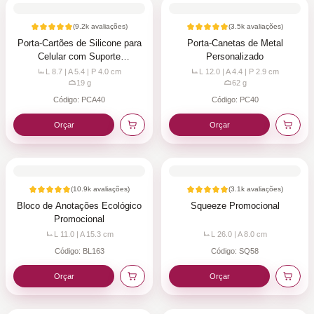
(
9.2k
avaliações)
(
3.5k
avaliações)
Porta-Cartões de Silicone para
Porta-Canetas de Metal
Celular com Suporte
Personalizado
Personalizado
L 8.7 | A 5.4 | P 4.0
cm
L 12.0 | A 4.4 | P 2.9
cm
19
g
62
g
Código:
PCA40
Código:
PC40
Orçar
Orçar
(
10.9k
avaliações)
(
3.1k
avaliações)
Bloco de Anotações Ecológico
Squeeze Promocional
Promocional
L 11.0 | A 15.3
cm
L 26.0 | A 8.0
cm
Código:
BL163
Código:
SQ58
Orçar
Orçar