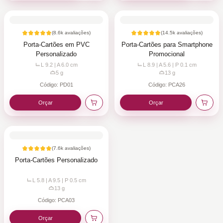
(
8.6k
avaliações)
(
14.5k
avaliações)
Porta-Cartões em PVC
Porta-Cartões para Smartphone
Personalizado
Promocional
L 9.2 | A 6.0
cm
L 8.9 | A 5.6 | P 0.1
cm
5
g
13
g
Código:
PD01
Código:
PCA26
Orçar
Orçar
(
7.6k
avaliações)
Porta-Cartões Personalizado
L 5.8 | A 9.5 | P 0.5
cm
13
g
Código:
PCA03
Orçar