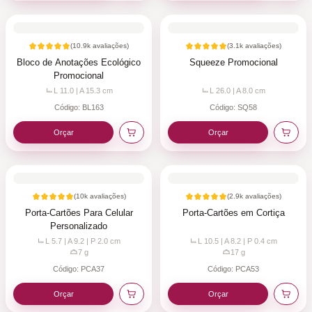
(
10.9k
avaliações)
(
3.1k
avaliações)
Bloco de Anotações Ecológico
Squeeze Promocional
Promocional
L 11.0 | A 15.3
cm
L 26.0 | A 8.0
cm
Código:
BL163
Código:
SQ58
Orçar
Orçar
(
10k
avaliações)
(
2.9k
avaliações)
Porta-Cartões Para Celular
Porta-Cartões em Cortiça
Personalizado
L 5.7 | A 9.2 | P 2.0
cm
L 10.5 | A 8.2 | P 0.4
cm
7
g
17
g
Código:
PCA37
Código:
PCA53
Orçar
Orçar