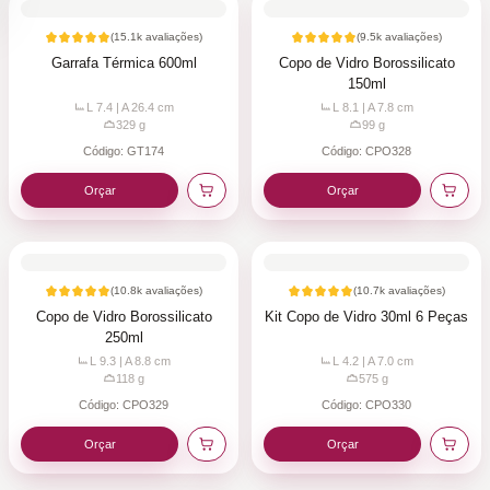
(
15.1k
avaliações)
(
9.5k
avaliações)
Garrafa Térmica 600ml
Copo de Vidro Borossilicato
150ml
L 7.4 | A 26.4
cm
L 8.1 | A 7.8
cm
329
g
99
g
Código:
GT174
Código:
CPO328
Orçar
Orçar
(
10.8k
avaliações)
(
10.7k
avaliações)
Copo de Vidro Borossilicato
Kit Copo de Vidro 30ml 6 Peças
250ml
L 9.3 | A 8.8
cm
L 4.2 | A 7.0
cm
118
g
575
g
Código:
CPO329
Código:
CPO330
Orçar
Orçar