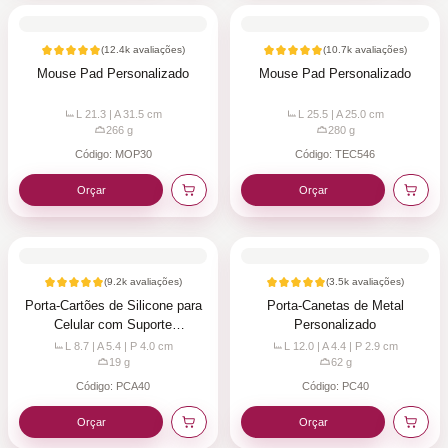
(
12.4k
avaliações)
(
10.7k
avaliações)
Mouse Pad Personalizado
Mouse Pad Personalizado
L 21.3 | A 31.5
cm
L 25.5 | A 25.0
cm
266
g
280
g
Código:
MOP30
Código:
TEC546
Orçar
Orçar
(
9.2k
avaliações)
(
3.5k
avaliações)
Porta-Cartões de Silicone para
Porta-Canetas de Metal
Celular com Suporte
Personalizado
Personalizado
L 8.7 | A 5.4 | P 4.0
cm
L 12.0 | A 4.4 | P 2.9
cm
19
g
62
g
Código:
PCA40
Código:
PC40
Orçar
Orçar