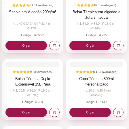
(
11.1k
avaliações)
(
302
avaliações)
Sacola em Algodão 200g/m²
Bolsa Térmica em algodão e
Juta sintética
L 40.0 | A 34.0 | P 11.4
cm
L 34.0 | A 34.0 | P 16.0
cm
128
g
140
g
Código:
SAC222
Código:
BT225
Orçar
Orçar
(
6.1k
avaliações)
(
14.1k
avaliações)
Bolsa Térmica Dupla
Copo Térmico 800ml
Expansível 15L Para
Personalizado
Personalizar
L 25.5 | A 26.0 | P 19.0
cm
L 10.3 | A 20.7
cm
370
g
452
g
Código:
BT269
Código:
CPO396
Orçar
Orçar