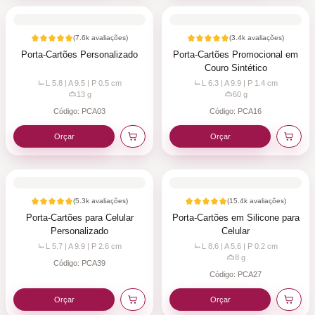
(
7.6k
avaliações)
(
3.4k
avaliações)
Porta-Cartões Personalizado
Porta-Cartões Promocional em
Couro Sintético
L 5.8 | A 9.5 | P 0.5
cm
L 6.3 | A 9.9 | P 1.4
cm
13
g
60
g
Código:
PCA03
Código:
PCA16
Orçar
Orçar
(
5.3k
avaliações)
(
15.4k
avaliações)
Porta-Cartões para Celular
Porta-Cartões em Silicone para
Personalizado
Celular
L 5.7 | A 9.9 | P 2.6
cm
L 8.6 | A 5.6 | P 0.2
cm
8
g
Código:
PCA39
Código:
PCA27
Orçar
Orçar