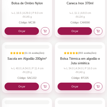
Bolsa de Ombro Nylon
Caneca Inox 370ml
L 16.5 | A 29.0 | P 8.0
cm
L 11.1 | A 8.0
cm
145
g
134
g
Código:
MC38
Código:
CAN590
Orçar
Orçar
(
11.1k
avaliações)
(
302
avaliações)
Sacola em Algodão 200g/m²
Bolsa Térmica em algodão e
Juta sintética
L 40.0 | A 34.0 | P 11.4
cm
L 34.0 | A 34.0 | P 16.0
cm
128
g
140
g
Código:
SAC222
Código:
BT225
Orçar
Orçar