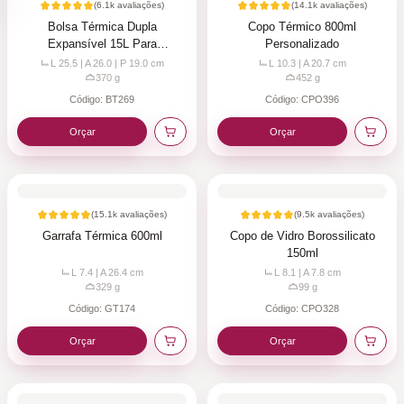
(
6.1k
avaliações)
(
14.1k
avaliações)
Bolsa Térmica Dupla
Copo Térmico 800ml
Expansível 15L Para
Personalizado
Personalizar
L 25.5 | A 26.0 | P 19.0
cm
L 10.3 | A 20.7
cm
370
g
452
g
Código:
BT269
Código:
CPO396
Orçar
Orçar
(
15.1k
avaliações)
(
9.5k
avaliações)
Garrafa Térmica 600ml
Copo de Vidro Borossilicato
150ml
L 7.4 | A 26.4
cm
L 8.1 | A 7.8
cm
329
g
99
g
Código:
GT174
Código:
CPO328
Orçar
Orçar