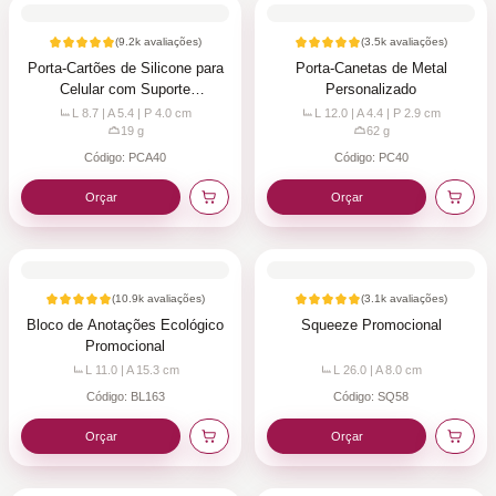
(
9.2k
avaliações)
(
3.5k
avaliações)
Porta-Cartões de Silicone para
Porta-Canetas de Metal
Celular com Suporte
Personalizado
Personalizado
L 8.7 | A 5.4 | P 4.0
cm
L 12.0 | A 4.4 | P 2.9
cm
19
g
62
g
Código:
PCA40
Código:
PC40
Orçar
Orçar
(
10.9k
avaliações)
(
3.1k
avaliações)
Bloco de Anotações Ecológico
Squeeze Promocional
Promocional
L 11.0 | A 15.3
cm
L 26.0 | A 8.0
cm
Código:
BL163
Código:
SQ58
Orçar
Orçar