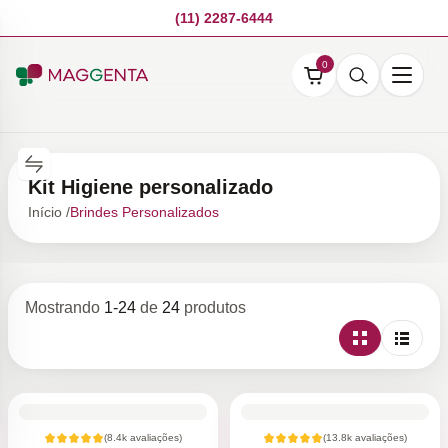
(11) 2287-6444
0
Kit Higiene personalizado
Início /
Brindes Personalizados
Mostrando
1
-
24
de
24
produtos
(
8.4k
avaliações)
(
13.8k
avaliações)