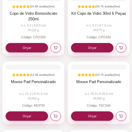
(
10.8k
avaliações)
(
10.7k
avaliações)
Copo de Vidro Borossilicato
Kit Copo de Vidro 30ml 6 Peças
250ml
L 9.3 | A 8.8
cm
L 4.2 | A 7.0
cm
118
g
575
g
Código:
CPO329
Código:
CPO330
Orçar
Orçar
(
12.4k
avaliações)
(
10.7k
avaliações)
Mouse Pad Personalizado
Mouse Pad Personalizado
L 21.3 | A 31.5
cm
L 25.5 | A 25.0
cm
266
g
280
g
Código:
MOP30
Código:
TEC546
Orçar
Orçar