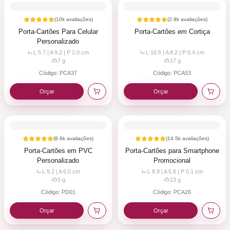
(
10k
avaliações)
(
2.9k
avaliações)
Porta-Cartões Para Celular
Porta-Cartões em Cortiça
Personalizado
L 5.7 | A 9.2 | P 2.0
cm
L 10.5 | A 8.2 | P 0.4
cm
7
g
17
g
Código:
PCA37
Código:
PCA53
Orçar
Orçar
(
8.6k
avaliações)
(
14.5k
avaliações)
Porta-Cartões em PVC
Porta-Cartões para Smartphone
Personalizado
Promocional
L 9.2 | A 6.0
cm
L 8.9 | A 5.6 | P 0.1
cm
5
g
13
g
Código:
PD01
Código:
PCA26
Orçar
Orçar