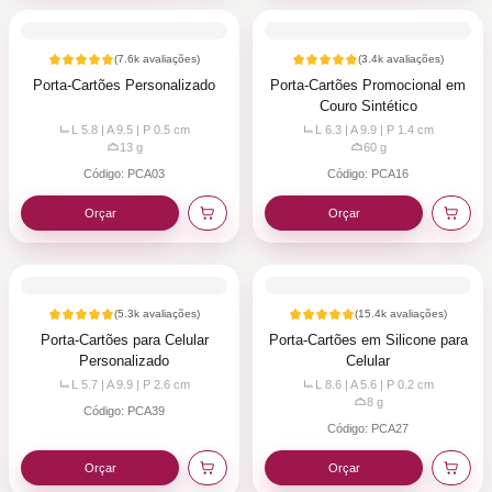
(
7.6k
avaliações)
(
3.4k
avaliações)
Porta-Cartões Personalizado
Porta-Cartões Promocional em
Couro Sintético
L 5.8 | A 9.5 | P 0.5
cm
L 6.3 | A 9.9 | P 1.4
cm
13
g
60
g
Código:
PCA03
Código:
PCA16
Orçar
Orçar
(
5.3k
avaliações)
(
15.4k
avaliações)
Porta-Cartões para Celular
Porta-Cartões em Silicone para
Personalizado
Celular
L 5.7 | A 9.9 | P 2.6
cm
L 8.6 | A 5.6 | P 0.2
cm
8
g
Código:
PCA39
Código:
PCA27
Orçar
Orçar