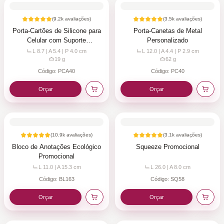
(
9.2k
avaliações)
(
3.5k
avaliações)
Porta-Cartões de Silicone para
Porta-Canetas de Metal
Celular com Suporte
Personalizado
Personalizado
L 8.7 | A 5.4 | P 4.0
cm
L 12.0 | A 4.4 | P 2.9
cm
19
g
62
g
Código:
PCA40
Código:
PC40
Orçar
Orçar
(
10.9k
avaliações)
(
3.1k
avaliações)
Bloco de Anotações Ecológico
Squeeze Promocional
Promocional
L 11.0 | A 15.3
cm
L 26.0 | A 8.0
cm
Código:
BL163
Código:
SQ58
Orçar
Orçar