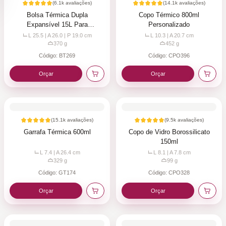
(
6.1k
avaliações)
(
14.1k
avaliações)
Bolsa Térmica Dupla
Copo Térmico 800ml
Expansível 15L Para
Personalizado
Personalizar
L 25.5 | A 26.0 | P 19.0
cm
L 10.3 | A 20.7
cm
370
g
452
g
Código:
BT269
Código:
CPO396
Orçar
Orçar
(
15.1k
avaliações)
(
9.5k
avaliações)
Garrafa Térmica 600ml
Copo de Vidro Borossilicato
150ml
L 7.4 | A 26.4
cm
L 8.1 | A 7.8
cm
329
g
99
g
Código:
GT174
Código:
CPO328
Orçar
Orçar