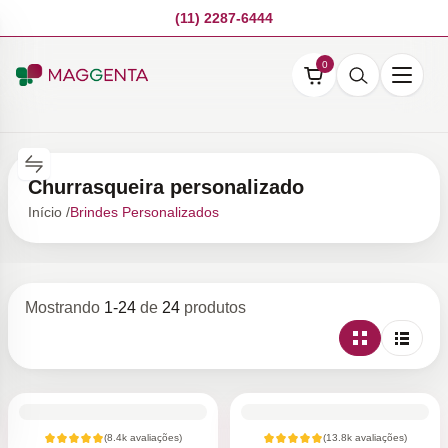
(11) 2287-6444
0
Churrasqueira personalizado
Início /
Brindes Personalizados
Mostrando
1
-
24
de
24
produtos
(
8.4k
avaliações)
(
13.8k
avaliações)