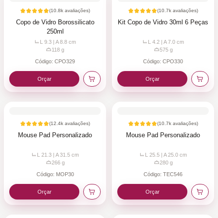
(
10.8k
avaliações)
(
10.7k
avaliações)
Copo de Vidro Borossilicato
Kit Copo de Vidro 30ml 6 Peças
250ml
L 9.3 | A 8.8
cm
L 4.2 | A 7.0
cm
118
g
575
g
Código:
CPO329
Código:
CPO330
Orçar
Orçar
(
12.4k
avaliações)
(
10.7k
avaliações)
Mouse Pad Personalizado
Mouse Pad Personalizado
L 21.3 | A 31.5
cm
L 25.5 | A 25.0
cm
266
g
280
g
Código:
MOP30
Código:
TEC546
Orçar
Orçar