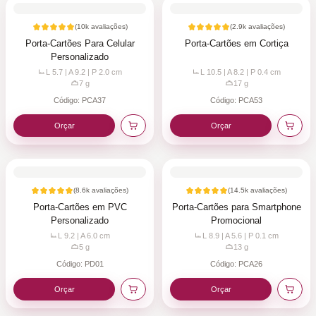
(
10k
avaliações)
(
2.9k
avaliações)
Porta-Cartões Para Celular
Porta-Cartões em Cortiça
Personalizado
L 5.7 | A 9.2 | P 2.0
cm
L 10.5 | A 8.2 | P 0.4
cm
7
g
17
g
Código:
PCA37
Código:
PCA53
Orçar
Orçar
(
8.6k
avaliações)
(
14.5k
avaliações)
Porta-Cartões em PVC
Porta-Cartões para Smartphone
Personalizado
Promocional
L 9.2 | A 6.0
cm
L 8.9 | A 5.6 | P 0.1
cm
5
g
13
g
Código:
PD01
Código:
PCA26
Orçar
Orçar