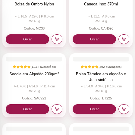
Bolsa de Ombro Nylon
Caneca Inox 370ml
L 16.5 | A 29.0 | P 8.0
cm
L 11.1 | A 8.0
cm
145
g
134
g
Código:
MC38
Código:
CAN590
Orçar
Orçar
(
11.1k
avaliações)
(
302
avaliações)
Sacola em Algodão 200g/m²
Bolsa Térmica em algodão e
Juta sintética
L 40.0 | A 34.0 | P 11.4
cm
L 34.0 | A 34.0 | P 16.0
cm
128
g
140
g
Código:
SAC222
Código:
BT225
Orçar
Orçar