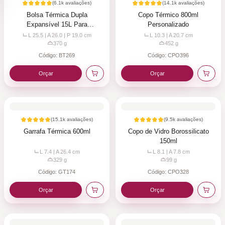
(
6.1k
avaliações)
(
14.1k
avaliações)
Bolsa Térmica Dupla
Copo Térmico 800ml
Expansível 15L Para
Personalizado
Personalizar
L 25.5 | A 26.0 | P 19.0
cm
L 10.3 | A 20.7
cm
370
g
452
g
Código:
BT269
Código:
CPO396
Orçar
Orçar
(
15.1k
avaliações)
(
9.5k
avaliações)
Garrafa Térmica 600ml
Copo de Vidro Borossilicato
150ml
L 7.4 | A 26.4
cm
L 8.1 | A 7.8
cm
329
g
99
g
Código:
GT174
Código:
CPO328
Orçar
Orçar