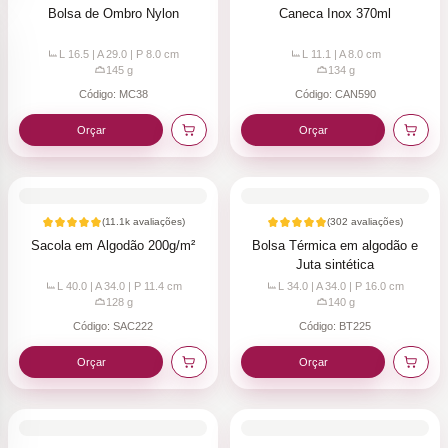
Bolsa de Ombro Nylon
Caneca Inox 370ml
L 16.5 | A 29.0 | P 8.0
cm
L 11.1 | A 8.0
cm
145
g
134
g
Código:
MC38
Código:
CAN590
Orçar
Orçar
(
11.1k
avaliações)
(
302
avaliações)
Sacola em Algodão 200g/m²
Bolsa Térmica em algodão e
Juta sintética
L 40.0 | A 34.0 | P 11.4
cm
L 34.0 | A 34.0 | P 16.0
cm
128
g
140
g
Código:
SAC222
Código:
BT225
Orçar
Orçar