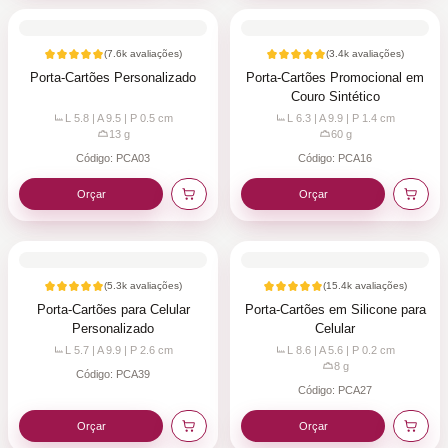
(
7.6k
avaliações)
(
3.4k
avaliações)
Porta-Cartões Personalizado
Porta-Cartões Promocional em
Couro Sintético
L 5.8 | A 9.5 | P 0.5
cm
L 6.3 | A 9.9 | P 1.4
cm
13
g
60
g
Código:
PCA03
Código:
PCA16
Orçar
Orçar
(
5.3k
avaliações)
(
15.4k
avaliações)
Porta-Cartões para Celular
Porta-Cartões em Silicone para
Personalizado
Celular
L 5.7 | A 9.9 | P 2.6
cm
L 8.6 | A 5.6 | P 0.2
cm
8
g
Código:
PCA39
Código:
PCA27
Orçar
Orçar