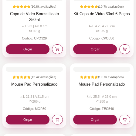
(
10.8k
avaliações)
(
10.7k
avaliações)
Copo de Vidro Borossilicato
Kit Copo de Vidro 30ml 6 Peças
250ml
L 9.3 | A 8.8
cm
L 4.2 | A 7.0
cm
118
g
575
g
Código:
CPO329
Código:
CPO330
Orçar
Orçar
(
12.4k
avaliações)
(
10.7k
avaliações)
Mouse Pad Personalizado
Mouse Pad Personalizado
L 21.3 | A 31.5
cm
L 25.5 | A 25.0
cm
266
g
280
g
Código:
MOP30
Código:
TEC546
Orçar
Orçar