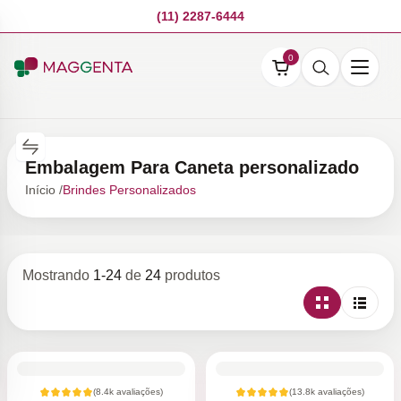
(11) 2287-6444
0
Embalagem Para Caneta personalizado
Início /
Brindes Personalizados
Mostrando
1
-
24
de
24
produtos
(
8.4k
avaliações)
(
13.8k
avaliações)