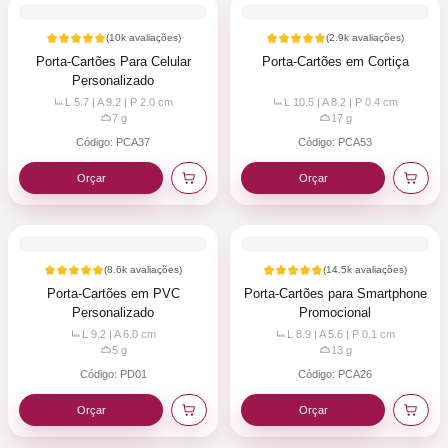
(
10k
avaliações)
(
2.9k
avaliações)
Porta-Cartões Para Celular
Porta-Cartões em Cortiça
Personalizado
L 5.7 | A 9.2 | P 2.0
cm
L 10.5 | A 8.2 | P 0.4
cm
7
g
17
g
Código:
PCA37
Código:
PCA53
Orçar
Orçar
(
8.6k
avaliações)
(
14.5k
avaliações)
Porta-Cartões em PVC
Porta-Cartões para Smartphone
Personalizado
Promocional
L 9.2 | A 6.0
cm
L 8.9 | A 5.6 | P 0.1
cm
5
g
13
g
Código:
PD01
Código:
PCA26
Orçar
Orçar