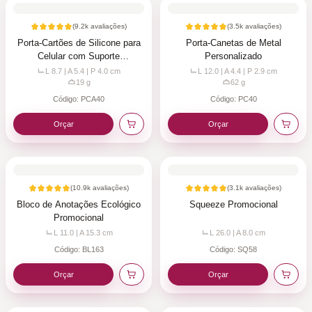
(
9.2k
avaliações)
(
3.5k
avaliações)
Porta-Cartões de Silicone para
Porta-Canetas de Metal
Celular com Suporte
Personalizado
Personalizado
L 8.7 | A 5.4 | P 4.0
cm
L 12.0 | A 4.4 | P 2.9
cm
19
g
62
g
Código:
PCA40
Código:
PC40
Orçar
Orçar
(
10.9k
avaliações)
(
3.1k
avaliações)
Bloco de Anotações Ecológico
Squeeze Promocional
Promocional
L 11.0 | A 15.3
cm
L 26.0 | A 8.0
cm
Código:
BL163
Código:
SQ58
Orçar
Orçar