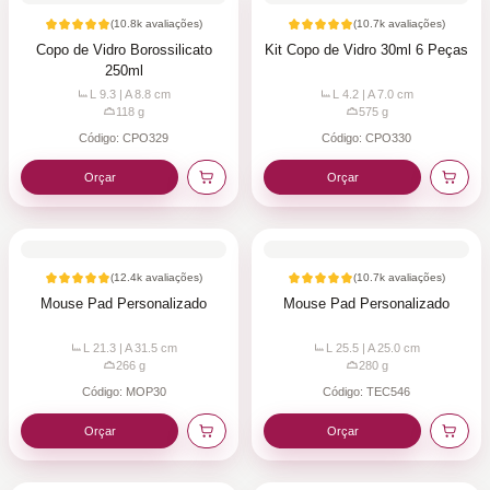
(
10.8k
avaliações)
(
10.7k
avaliações)
Copo de Vidro Borossilicato
Kit Copo de Vidro 30ml 6 Peças
250ml
L 9.3 | A 8.8
cm
L 4.2 | A 7.0
cm
118
g
575
g
Código:
CPO329
Código:
CPO330
Orçar
Orçar
(
12.4k
avaliações)
(
10.7k
avaliações)
Mouse Pad Personalizado
Mouse Pad Personalizado
L 21.3 | A 31.5
cm
L 25.5 | A 25.0
cm
266
g
280
g
Código:
MOP30
Código:
TEC546
Orçar
Orçar