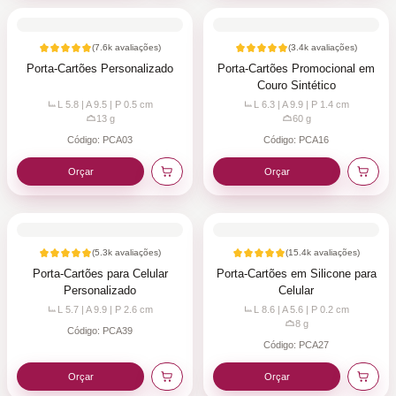
(
7.6k
avaliações)
(
3.4k
avaliações)
Porta-Cartões Personalizado
Porta-Cartões Promocional em
Couro Sintético
L 5.8 | A 9.5 | P 0.5
cm
L 6.3 | A 9.9 | P 1.4
cm
13
g
60
g
Código:
PCA03
Código:
PCA16
Orçar
Orçar
(
5.3k
avaliações)
(
15.4k
avaliações)
Porta-Cartões para Celular
Porta-Cartões em Silicone para
Personalizado
Celular
L 5.7 | A 9.9 | P 2.6
cm
L 8.6 | A 5.6 | P 0.2
cm
8
g
Código:
PCA39
Código:
PCA27
Orçar
Orçar