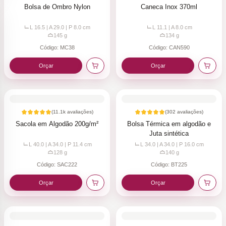
Bolsa de Ombro Nylon
Caneca Inox 370ml
L 16.5 | A 29.0 | P 8.0
cm
L 11.1 | A 8.0
cm
145
g
134
g
Código:
MC38
Código:
CAN590
Orçar
Orçar
(
11.1k
avaliações)
(
302
avaliações)
Sacola em Algodão 200g/m²
Bolsa Térmica em algodão e
Juta sintética
L 40.0 | A 34.0 | P 11.4
cm
L 34.0 | A 34.0 | P 16.0
cm
128
g
140
g
Código:
SAC222
Código:
BT225
Orçar
Orçar