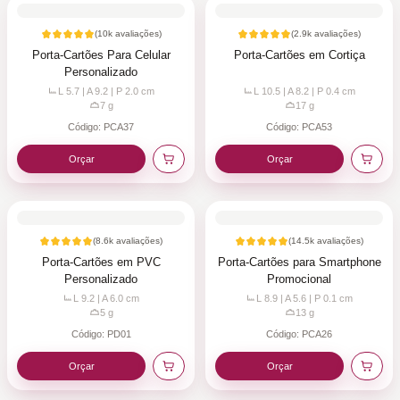
(
10k
avaliações)
(
2.9k
avaliações)
Porta-Cartões Para Celular
Porta-Cartões em Cortiça
Personalizado
L 5.7 | A 9.2 | P 2.0
cm
L 10.5 | A 8.2 | P 0.4
cm
7
g
17
g
Código:
PCA37
Código:
PCA53
Orçar
Orçar
(
8.6k
avaliações)
(
14.5k
avaliações)
Porta-Cartões em PVC
Porta-Cartões para Smartphone
Personalizado
Promocional
L 9.2 | A 6.0
cm
L 8.9 | A 5.6 | P 0.1
cm
5
g
13
g
Código:
PD01
Código:
PCA26
Orçar
Orçar