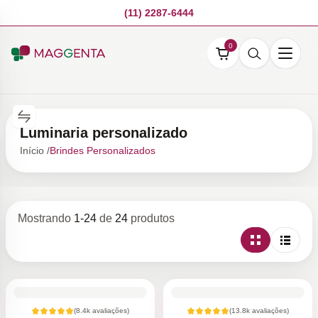
(11) 2287-6444
0
Luminaria personalizado
Início /
Brindes Personalizados
Mostrando
1
-
24
de
24
produtos
(
8.4k
avaliações)
(
13.8k
avaliações)