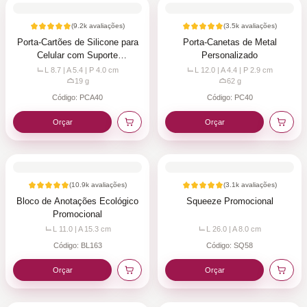
(
9.2k
avaliações)
(
3.5k
avaliações)
Porta-Cartões de Silicone para
Porta-Canetas de Metal
Celular com Suporte
Personalizado
Personalizado
L 8.7 | A 5.4 | P 4.0
cm
L 12.0 | A 4.4 | P 2.9
cm
19
g
62
g
Código:
PCA40
Código:
PC40
Orçar
Orçar
(
10.9k
avaliações)
(
3.1k
avaliações)
Bloco de Anotações Ecológico
Squeeze Promocional
Promocional
L 11.0 | A 15.3
cm
L 26.0 | A 8.0
cm
Código:
BL163
Código:
SQ58
Orçar
Orçar