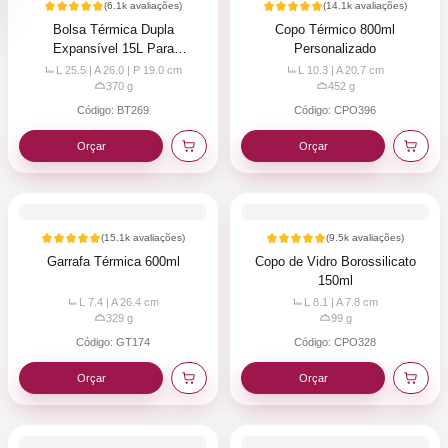
(
6.1k
avaliações)
(
14.1k
avaliações)
Bolsa Térmica Dupla
Copo Térmico 800ml
Expansível 15L Para
Personalizado
Personalizar
L 25.5 | A 26.0 | P 19.0
cm
L 10.3 | A 20.7
cm
370
g
452
g
Código:
BT269
Código:
CPO396
Orçar
Orçar
(
15.1k
avaliações)
(
9.5k
avaliações)
Garrafa Térmica 600ml
Copo de Vidro Borossilicato
150ml
L 7.4 | A 26.4
cm
L 8.1 | A 7.8
cm
329
g
99
g
Código:
GT174
Código:
CPO328
Orçar
Orçar