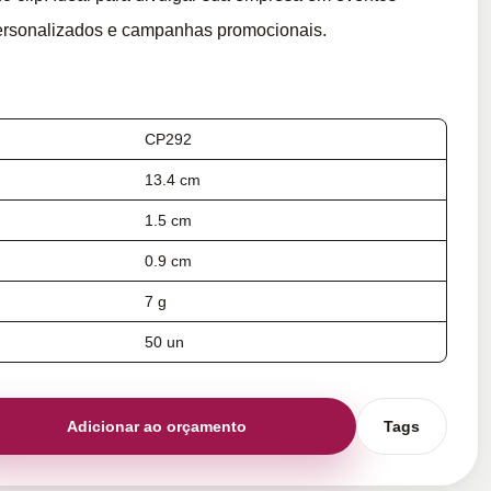
personalizados e campanhas promocionais.
CP292
13.4 cm
1.5 cm
0.9 cm
7 g
50 un
Adicionar ao orçamento
Tags