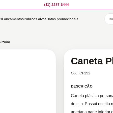
(11) 2287-6444
es
Lançamentos
Publicos alvos
Datas promocionais
alizada
Caneta P
Cód:
CP292
DESCRIÇÃO
Caneta plástica person
do clip. Possui escrita
apertar a parte inferior