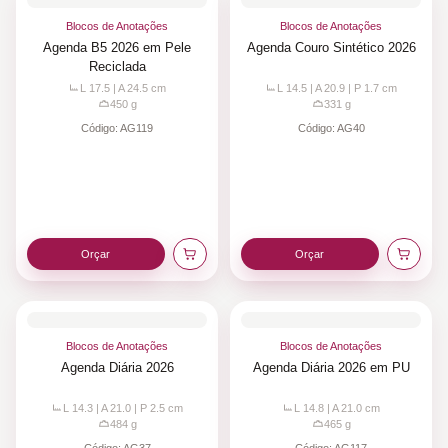
Blocos de Anotações
Blocos de Anotações
Agenda B5 2026 em Pele
Agenda Couro Sintético 2026
Reciclada
L 17.5 | A 24.5
cm
L 14.5 | A 20.9 | P 1.7
cm
450
g
331
g
Código:
AG119
Código:
AG40
Orçar
Orçar
Blocos de Anotações
Blocos de Anotações
Agenda Diária 2026
Agenda Diária 2026 em PU
L 14.3 | A 21.0 | P 2.5
cm
L 14.8 | A 21.0
cm
484
g
465
g