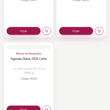
Código:
AG37
Código:
AG117
Orçar
Orçar
Blocos de Anotações
Agenda Diária 2026 Linho
L 14.4 | A 20.5 | P 2.1
cm
402
g
Código:
AG41
Orçar