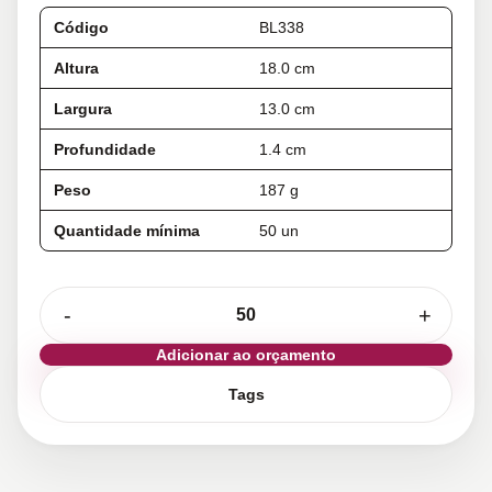
Código
BL338
Altura
18.0 cm
Largura
13.0 cm
Profundidade
1.4 cm
Peso
187 g
Quantidade mínima
50 un
-
+
Adicionar ao orçamento
Tags