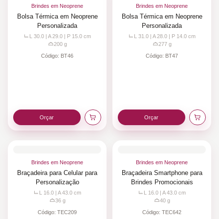
Brindes em Neoprene
Brindes em Neoprene
Bolsa Térmica em Neoprene
Bolsa Térmica em Neoprene
Personalizada
Personalizada
L 30.0 | A 29.0 | P 15.0
cm
L 31.0 | A 28.0 | P 14.0
cm
200
g
277
g
Código:
BT46
Código:
BT47
Orçar
Orçar
Brindes em Neoprene
Brindes em Neoprene
Braçadeira para Celular para
Braçadeira Smartphone para
Personalização
Brindes Promocionais
L 16.0 | A 43.0
cm
L 16.0 | A 43.0
cm
36
g
40
g
Código:
TEC209
Código:
TEC642