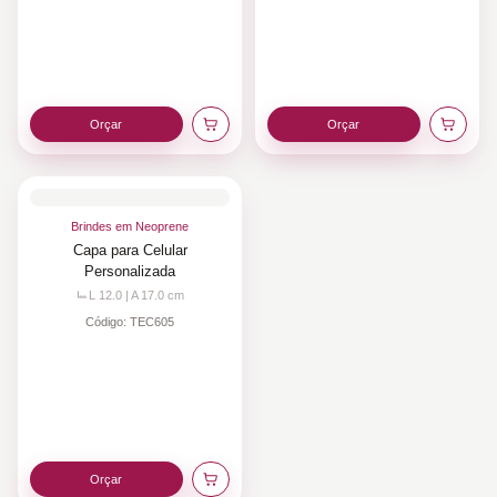
Orçar
Orçar
Brindes em Neoprene
Capa para Celular
Personalizada
L 12.0 | A 17.0
cm
Código:
TEC605
Orçar