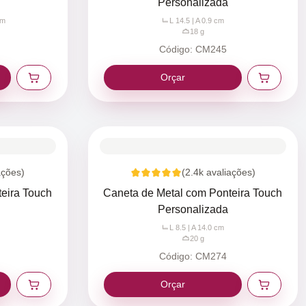
Personalizada
m
L 14.5 | A 0.9
cm
18
g
Código:
CM245
Orçar
ações)
(
2.4k
avaliações)
eira Touch
Caneta de Metal com Ponteira Touch
Personalizada
L 8.5 | A 14.0
cm
20
g
Código:
CM274
Orçar