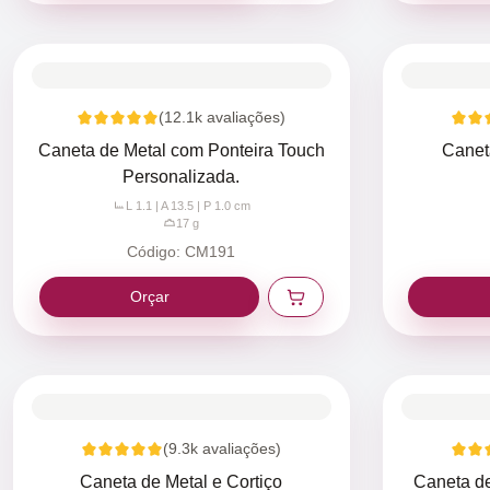
(
12.1k
avaliações)
Caneta de Metal com Ponteira Touch
Canet
Personalizada.
L 1.1 | A 13.5 | P 1.0
cm
17
g
Código:
CM191
Orçar
(
9.3k
avaliações)
Caneta de Metal e Cortiço
Caneta de