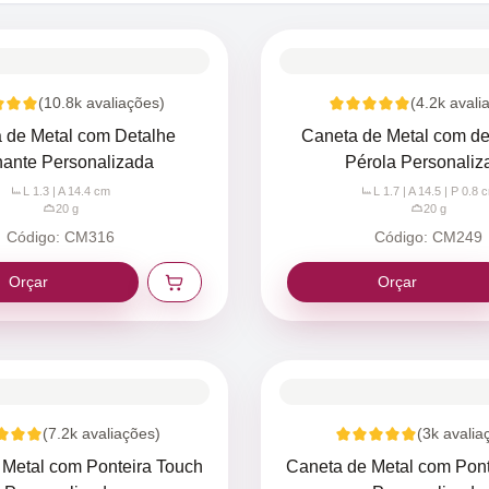
(
10.8k
avaliações)
(
4.2k
avali
 de Metal com Detalhe
Caneta de Metal com de
hante Personalizada
Pérola Personaliz
L 1.3 | A 14.4
cm
L 1.7 | A 14.5 | P 0.8
c
20
g
20
g
Código:
CM316
Código:
CM249
Orçar
Orçar
(
7.2k
avaliações)
(
3k
avalia
 Metal com Ponteira Touch
Caneta de Metal com Pont