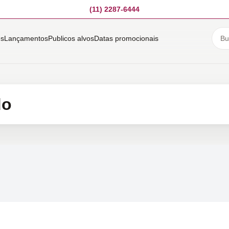
(11) 2287-6444
es
Lançamentos
Publicos alvos
Datas promocionais
do