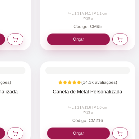
L 1.3 | A 14.1 | P 1.1
cm
29
g
Código:
CM95
Orçar
ações)
(
14.3k
avaliações)
nalizada
Caneta de Metal Personalizada
L 1.2 | A 13.6 | P 1.0
cm
13
g
Código:
CM216
Orçar