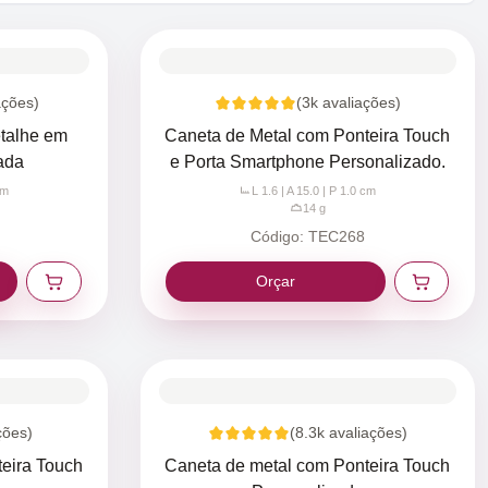
ações)
(
3k
avaliações)
talhe em
Caneta de Metal com Ponteira Touch
ada
e Porta Smartphone Personalizado.
m
L 1.6 | A 15.0 | P 1.0
cm
14
g
Código:
TEC268
Orçar
ções)
(
8.3k
avaliações)
eira Touch
Caneta de metal com Ponteira Touch