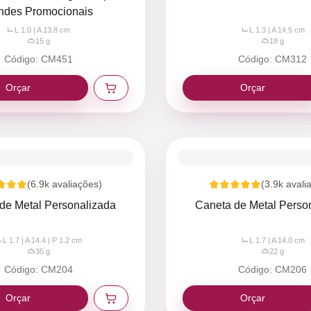
indes Promocionais
L 1.0 | A 13.8
cm
L 1.3 | A 14.5
cm
15
g
18
g
Código:
CM451
Código:
CM312
Orçar
Orçar
(
6.9k
avaliações)
(
3.9k
avali
de Metal Personalizada
Caneta de Metal Perso
L 1.7 | A 14.4 | P 1.2
cm
L 1.7 | A 14.0
cm
35
g
22
g
Código:
CM204
Código:
CM206
Orçar
Orçar