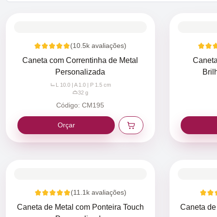
(
10.5k
avaliações)
Caneta com Correntinha de Metal
Caneta
Personalizada
Bril
L 10.0 | A 1.0 | P 1.5
cm
32
g
Código:
CM195
Orçar
(
11.1k
avaliações)
Caneta de Metal com Ponteira Touch
Caneta de