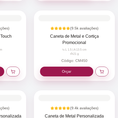
ações)
(
9.5k
avaliações)
 Touch
Caneta de Metal e Cortiça
Promocional
m
L 1.5 | A 13.5
cm
21
g
Código:
CM450
Orçar
ações)
(
9.4k
avaliações)
rsonalizada
Caneta de Metal Personalizada