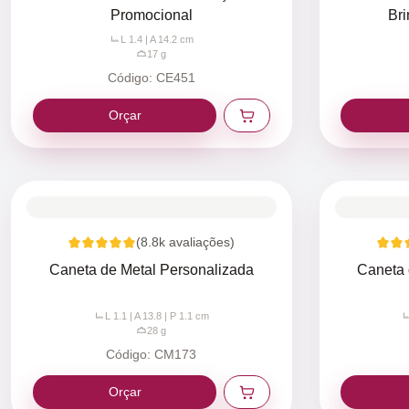
Promocional
Br
L 1.4 | A 14.2
cm
17
g
Código:
CE451
Orçar
(
8.8k
avaliações)
Caneta de Metal Personalizada
Caneta 
L 1.1 | A 13.8 | P 1.1
cm
28
g
Código:
CM173
Orçar