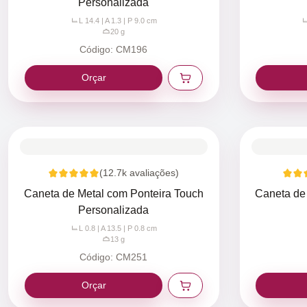
Personalizada
L 14.4 | A 1.3 | P 9.0
cm
20
g
Código:
CM196
Orçar
(
12.7k
avaliações)
Caneta de Metal com Ponteira Touch
Caneta de
Personalizada
L 0.8 | A 13.5 | P 0.8
cm
13
g
Código:
CM251
Orçar