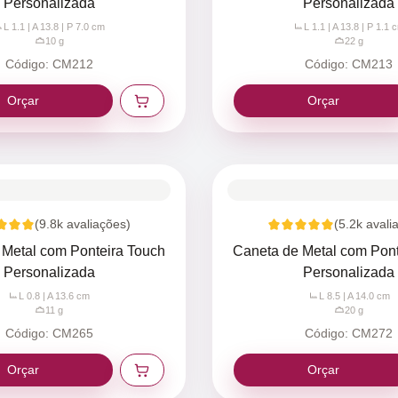
Personalizada
Personalizada
L 1.1 | A 13.8 | P 7.0
cm
L 1.1 | A 13.8 | P 1.1
c
10
g
22
g
Código:
CM212
Código:
CM213
Orçar
Orçar
(
9.8k
avaliações)
(
5.2k
avali
 Metal com Ponteira Touch
Caneta de Metal com Pont
Personalizada
Personalizada
L 0.8 | A 13.6
cm
L 8.5 | A 14.0
cm
11
g
20
g
Código:
CM265
Código:
CM272
Orçar
Orçar