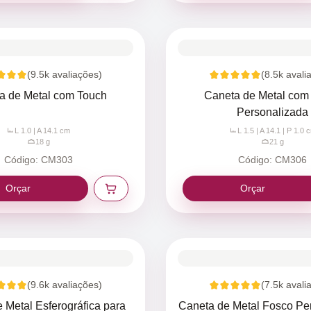
(
9.5k
avaliações)
(
8.5k
avali
a de Metal com Touch
Caneta de Metal com
Personalizada
L 1.0 | A 14.1
cm
L 1.5 | A 14.1 | P 1.0
c
18
g
21
g
Código:
CM303
Código:
CM306
Orçar
Orçar
(
9.6k
avaliações)
(
7.5k
avali
 Metal Esferográfica para
Caneta de Metal Fosco Pe