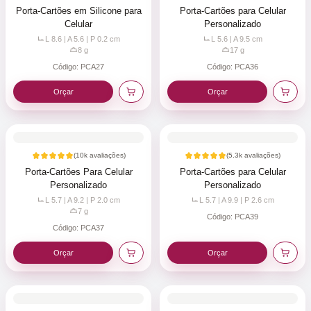
Porta-Cartões em Silicone para
Porta-Cartões para Celular
Celular
Personalizado
L 8.6 | A 5.6 | P 0.2
cm
L 5.6 | A 9.5
cm
8
g
17
g
Código:
PCA27
Código:
PCA36
Orçar
Orçar
(
10k
avaliações)
(
5.3k
avaliações)
Porta-Cartões Para Celular
Porta-Cartões para Celular
Personalizado
Personalizado
L 5.7 | A 9.2 | P 2.0
cm
L 5.7 | A 9.9 | P 2.6
cm
7
g
Código:
PCA39
Código:
PCA37
Orçar
Orçar