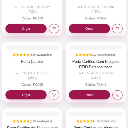
L 7.6 | A 10.5 | P 0.5
cm
L 10.4 | A 7.4 | P 5.0
cm
20
g
20
g
Código:
PCA50
Código:
PCA52
Orçar
Orçar
(
5.9k
avaliações)
(
12.9k
avaliações)
Porta-Cartões
Porta-Cartões Com Bloqueio
RFID Personalizado
L 7.4 | A 9.8 | P 1.3
cm
L 6.5 | A 9.2 | P 0.3
cm
53
g
12
g
Código:
PCA05
Código:
PCA42
Orçar
Orçar
(
9.2k
avaliações)
(
7.5k
avaliações)
Porta-Cartões de Silicone para
Porta-Cartões em Alumínio