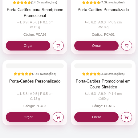
(
14.5k
avaliações)
(
7.3k
avaliações)
Porta-Cartões para Smartphone
Porta-Cartões Personalizado
Promocional
L 8.9 | A 5.6 | P 0.1
cm
L 6.2 | A 9.3 | P 0.5
cm
13
g
18
g
Código:
PCA26
Código:
PCA01
Orçar
Orçar
(
7.6k
avaliações)
(
3.4k
avaliações)
Porta-Cartões Personalizado
Porta-Cartões Promocional em
Couro Sintético
L 5.8 | A 9.5 | P 0.5
cm
L 6.3 | A 9.9 | P 1.4
cm
13
g
60
g
Código:
PCA03
Código:
PCA16
Orçar
Orçar