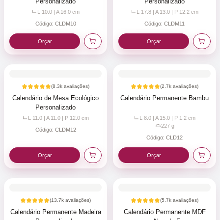
Personalizado
Personalizado
L 10.0 | A 16.0
cm
L 17.8 | A 13.0 | P 12.2
cm
Código:
CLDM10
Código:
CLDM11
Orçar
Orçar
(
8.3k
avaliações)
(
2.7k
avaliações)
Calendário de Mesa Ecológico
Calendário Permanente Bambu
Personalizado
L 11.0 | A 11.0 | P 12.0
cm
L 8.0 | A 15.0 | P 1.2
cm
227
g
Código:
CLDM12
Código:
CLD12
Orçar
Orçar
(
13.7k
avaliações)
(
5.7k
avaliações)
Calendário Permanente Madeira
Calendário Permanente MDF