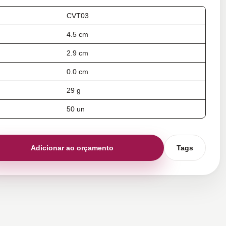
CVT03
4.5 cm
2.9 cm
0.0 cm
29 g
50 un
Adicionar ao orçamento
Tags