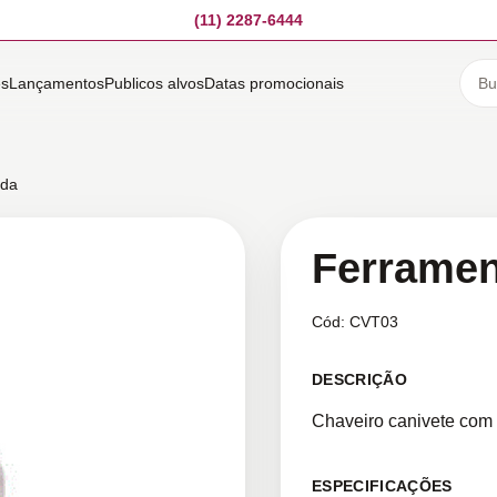
(11) 2287-6444
es
Lançamentos
Publicos alvos
Datas promocionais
ada
Ferramen
Cód:
CVT03
DESCRIÇÃO
Chaveiro canivete com 4
ESPECIFICAÇÕES