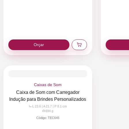
Orçar
Caixas de Som
Caixa de Som com Carregador
Indução para Brindes Personalizados
L 23.6 | A 21.7 | P 8.1
cm
694
g
Código:
TEC645