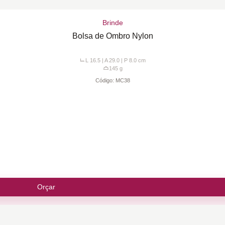
Brinde
Bolsa de Ombro Nylon
L 16.5 | A 29.0 | P 8.0
cm
145
g
Código:
MC38
Orçar