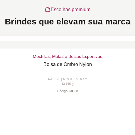
Escolhas premium
Brindes que elevam sua marca
Mochilas, Malas e Bolsas Esportivas
Bolsa de Ombro Nylon
L 16.5 | A 29.0 | P 8.0
cm
145
g
Código:
MC38