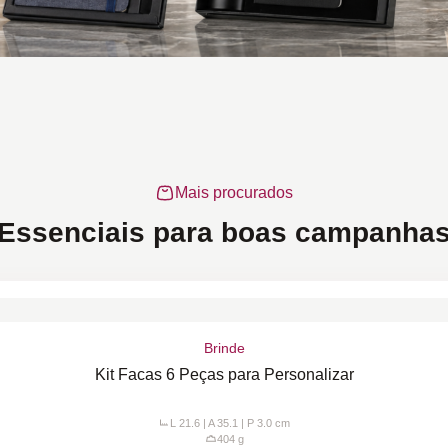
Mais procurados
Essenciais para boas campanha
Brinde
Kit Facas 6 Peças para Personalizar
L 21.6 | A 35.1 | P 3.0
cm
404
g