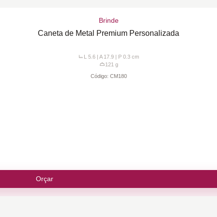
Brinde
Caneta de Metal Premium Personalizada
L 5.6 | A 17.9 | P 0.3
cm
121
g
Código:
CM180
Orçar