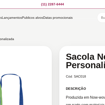
(11) 2287-6444
es
Lançamentos
Publicos alvos
Datas promocionais
onalizada
Sacola 
Personal
Cód:
SAC018
DESCRIÇÃO
Produzida em Now-wovew
em parte com materiais