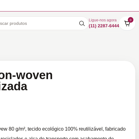
Ligue-nos agora
0
(11) 2287-6444
Non-woven
izada
 80 g/m², tecido ecológico 100% reutilizável, fabricado
 reciclados e alça de transporte com acabamento de