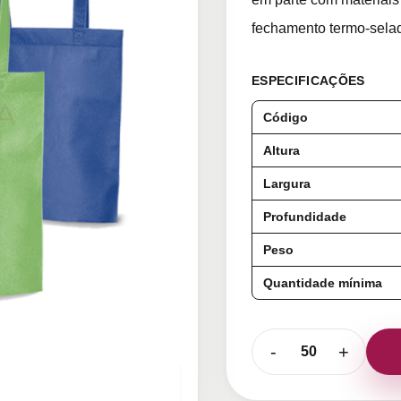
fechamento termo-selad
ESPECIFICAÇÕES
Código
Altura
Largura
Profundidade
Peso
Quantidade mínima
-
+