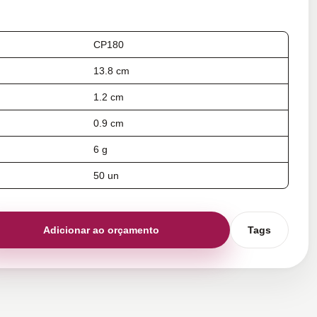
CP180
13.8 cm
1.2 cm
0.9 cm
6 g
50 un
Adicionar ao orçamento
Tags