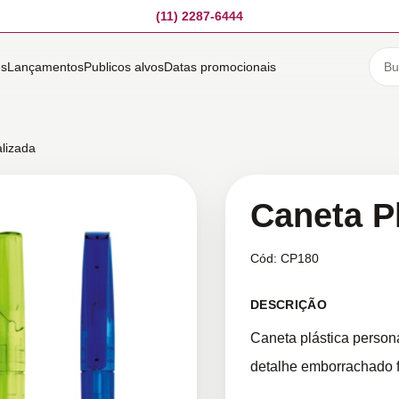
(11) 2287-6444
es
Lançamentos
Publicos alvos
Datas promocionais
alizada
Caneta P
Cód:
CP180
DESCRIÇÃO
Caneta plástica person
detalhe emborrachado fa