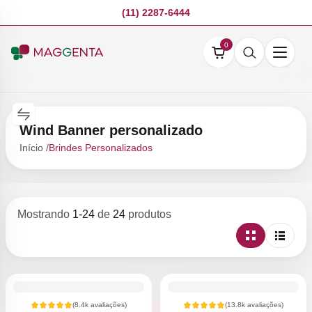
(11) 2287-6444
0
Wind Banner personalizado
Início /
Brindes Personalizados
Mostrando
1
-
24
de
24
produtos
(
8.4k
avaliações)
(
13.8k
avaliações)