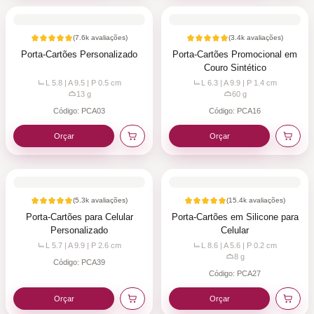
(
7.6k
avaliações)
(
3.4k
avaliações)
Porta-Cartões Personalizado
Porta-Cartões Promocional em
Couro Sintético
L 5.8 | A 9.5 | P 0.5
cm
L 6.3 | A 9.9 | P 1.4
cm
13
g
60
g
Código:
PCA03
Código:
PCA16
Orçar
Orçar
(
5.3k
avaliações)
(
15.4k
avaliações)
Porta-Cartões para Celular
Porta-Cartões em Silicone para
Personalizado
Celular
L 5.7 | A 9.9 | P 2.6
cm
L 8.6 | A 5.6 | P 0.2
cm
8
g
Código:
PCA39
Código:
PCA27
Orçar
Orçar