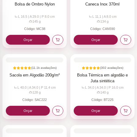
Bolsa de Ombro Nylon
Caneca Inox 370ml
L 16.5 | A 29.0 | P 8.0
cm
L 11.1 | A 8.0
cm
145
g
134
g
Código:
MC38
Código:
CAN590
Orçar
Orçar
(
11.1k
avaliações)
(
302
avaliações)
Sacola em Algodão 200g/m²
Bolsa Térmica em algodão e
Juta sintética
L 40.0 | A 34.0 | P 11.4
cm
L 34.0 | A 34.0 | P 16.0
cm
128
g
140
g
Código:
SAC222
Código:
BT225
Orçar
Orçar