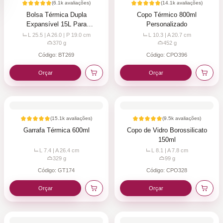
(
6.1k
avaliações)
(
14.1k
avaliações)
Bolsa Térmica Dupla
Copo Térmico 800ml
Expansível 15L Para
Personalizado
Personalizar
L 25.5 | A 26.0 | P 19.0
cm
L 10.3 | A 20.7
cm
370
g
452
g
Código:
BT269
Código:
CPO396
Orçar
Orçar
(
15.1k
avaliações)
(
9.5k
avaliações)
Garrafa Térmica 600ml
Copo de Vidro Borossilicato
150ml
L 7.4 | A 26.4
cm
L 8.1 | A 7.8
cm
329
g
99
g
Código:
GT174
Código:
CPO328
Orçar
Orçar