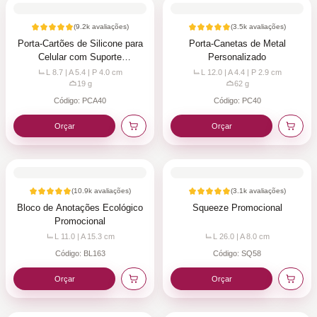
(
9.2k
avaliações)
(
3.5k
avaliações)
Porta-Cartões de Silicone para
Porta-Canetas de Metal
Celular com Suporte
Personalizado
Personalizado
L 8.7 | A 5.4 | P 4.0
cm
L 12.0 | A 4.4 | P 2.9
cm
19
g
62
g
Código:
PCA40
Código:
PC40
Orçar
Orçar
(
10.9k
avaliações)
(
3.1k
avaliações)
Bloco de Anotações Ecológico
Squeeze Promocional
Promocional
L 11.0 | A 15.3
cm
L 26.0 | A 8.0
cm
Código:
BL163
Código:
SQ58
Orçar
Orçar