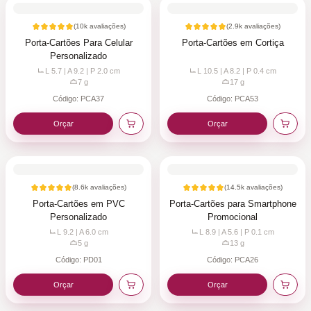
(
10k
avaliações)
(
2.9k
avaliações)
Porta-Cartões Para Celular
Porta-Cartões em Cortiça
Personalizado
L 5.7 | A 9.2 | P 2.0
cm
L 10.5 | A 8.2 | P 0.4
cm
7
g
17
g
Código:
PCA37
Código:
PCA53
Orçar
Orçar
(
8.6k
avaliações)
(
14.5k
avaliações)
Porta-Cartões em PVC
Porta-Cartões para Smartphone
Personalizado
Promocional
L 9.2 | A 6.0
cm
L 8.9 | A 5.6 | P 0.1
cm
5
g
13
g
Código:
PD01
Código:
PCA26
Orçar
Orçar