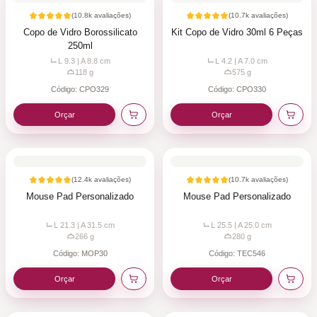
(
10.8k
avaliações)
(
10.7k
avaliações)
Copo de Vidro Borossilicato
Kit Copo de Vidro 30ml 6 Peças
250ml
L 9.3 | A 8.8
cm
L 4.2 | A 7.0
cm
118
g
575
g
Código:
CPO329
Código:
CPO330
Orçar
Orçar
(
12.4k
avaliações)
(
10.7k
avaliações)
Mouse Pad Personalizado
Mouse Pad Personalizado
L 21.3 | A 31.5
cm
L 25.5 | A 25.0
cm
266
g
280
g
Código:
MOP30
Código:
TEC546
Orçar
Orçar