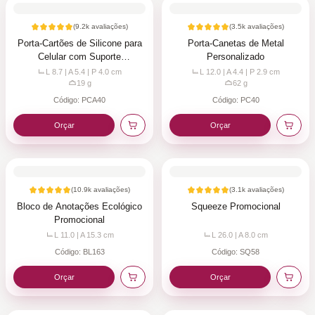
(
9.2k
avaliações)
(
3.5k
avaliações)
Porta-Cartões de Silicone para
Porta-Canetas de Metal
Celular com Suporte
Personalizado
Personalizado
L 8.7 | A 5.4 | P 4.0
cm
L 12.0 | A 4.4 | P 2.9
cm
19
g
62
g
Código:
PCA40
Código:
PC40
Orçar
Orçar
(
10.9k
avaliações)
(
3.1k
avaliações)
Bloco de Anotações Ecológico
Squeeze Promocional
Promocional
L 11.0 | A 15.3
cm
L 26.0 | A 8.0
cm
Código:
BL163
Código:
SQ58
Orçar
Orçar