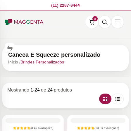
(11) 2287-6444
0
Caneca E Squeeze personalizado
Início /
Brindes Personalizados
Mostrando
1
-
24
de
24
produtos
(
8.4k
avaliações)
(
13.8k
avaliações)