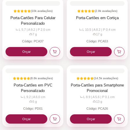
(
10k
avaliações)
(
2.9k
avaliações)
Porta-Cartões Para Celular
Porta-Cartões em Cortiça
Personalizado
L 5.7 | A 9.2 | P 2.0
cm
L 10.5 | A 8.2 | P 0.4
cm
7
g
17
g
Código:
PCA37
Código:
PCA53
Orçar
Orçar
(
8.6k
avaliações)
(
14.5k
avaliações)
Porta-Cartões em PVC
Porta-Cartões para Smartphone
Personalizado
Promocional
L 9.2 | A 6.0
cm
L 8.9 | A 5.6 | P 0.1
cm
5
g
13
g
Código:
PD01
Código:
PCA26
Orçar
Orçar