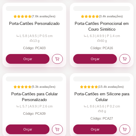
(
7.6k
avaliações)
(
3.4k
avaliações)
Porta-Cartões Personalizado
Porta-Cartões Promocional em
Couro Sintético
L 5.8 | A 9.5 | P 0.5
cm
L 6.3 | A 9.9 | P 1.4
cm
13
g
60
g
Código:
PCA03
Código:
PCA16
Orçar
Orçar
(
5.3k
avaliações)
(
15.4k
avaliações)
Porta-Cartões para Celular
Porta-Cartões em Silicone para
Personalizado
Celular
L 5.7 | A 9.9 | P 2.6
cm
L 8.6 | A 5.6 | P 0.2
cm
8
g
Código:
PCA39
Código:
PCA27
Orçar
Orçar