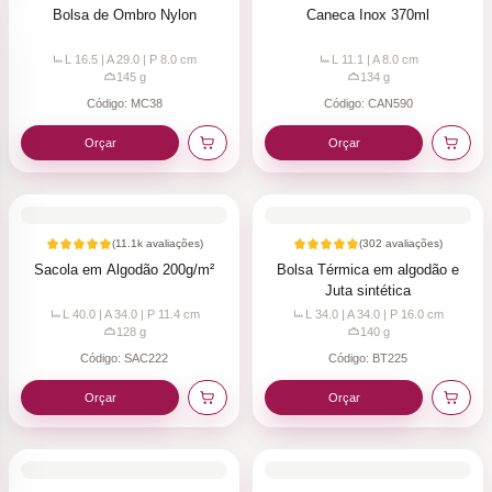
Bolsa de Ombro Nylon
Caneca Inox 370ml
L 16.5 | A 29.0 | P 8.0
cm
L 11.1 | A 8.0
cm
145
g
134
g
Código:
MC38
Código:
CAN590
Orçar
Orçar
(
11.1k
avaliações)
(
302
avaliações)
Sacola em Algodão 200g/m²
Bolsa Térmica em algodão e
Juta sintética
L 40.0 | A 34.0 | P 11.4
cm
L 34.0 | A 34.0 | P 16.0
cm
128
g
140
g
Código:
SAC222
Código:
BT225
Orçar
Orçar