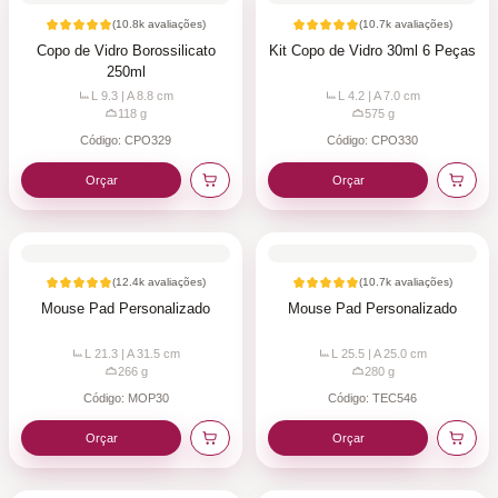
(
10.8k
avaliações)
(
10.7k
avaliações)
Copo de Vidro Borossilicato
Kit Copo de Vidro 30ml 6 Peças
250ml
L 9.3 | A 8.8
cm
L 4.2 | A 7.0
cm
118
g
575
g
Código:
CPO329
Código:
CPO330
Orçar
Orçar
(
12.4k
avaliações)
(
10.7k
avaliações)
Mouse Pad Personalizado
Mouse Pad Personalizado
L 21.3 | A 31.5
cm
L 25.5 | A 25.0
cm
266
g
280
g
Código:
MOP30
Código:
TEC546
Orçar
Orçar