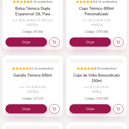
(
6.1k
avaliações)
(
14.1k
avaliações)
Bolsa Térmica Dupla
Copo Térmico 800ml
Expansível 15L Para
Personalizado
Personalizar
L 25.5 | A 26.0 | P 19.0
cm
L 10.3 | A 20.7
cm
370
g
452
g
Código:
BT269
Código:
CPO396
Orçar
Orçar
(
15.1k
avaliações)
(
9.5k
avaliações)
Garrafa Térmica 600ml
Copo de Vidro Borossilicato
150ml
L 7.4 | A 26.4
cm
L 8.1 | A 7.8
cm
329
g
99
g
Código:
GT174
Código:
CPO328
Orçar
Orçar