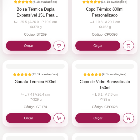
(
6.1k
avaliações)
(
14.1k
avaliações)
Bolsa Térmica Dupla
Copo Térmico 800ml
Expansível 15L Para
Personalizado
Personalizar
L 25.5 | A 26.0 | P 19.0
cm
L 10.3 | A 20.7
cm
370
g
452
g
Código:
BT269
Código:
CPO396
Orçar
Orçar
(
15.1k
avaliações)
(
9.5k
avaliações)
Garrafa Térmica 600ml
Copo de Vidro Borossilicato
150ml
L 7.4 | A 26.4
cm
L 8.1 | A 7.8
cm
329
g
99
g
Código:
GT174
Código:
CPO328
Orçar
Orçar