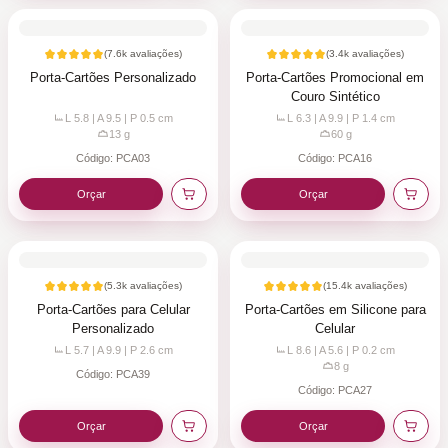
(
7.6k
avaliações)
(
3.4k
avaliações)
Porta-Cartões Personalizado
Porta-Cartões Promocional em
Couro Sintético
L 5.8 | A 9.5 | P 0.5
cm
L 6.3 | A 9.9 | P 1.4
cm
13
g
60
g
Código:
PCA03
Código:
PCA16
Orçar
Orçar
(
5.3k
avaliações)
(
15.4k
avaliações)
Porta-Cartões para Celular
Porta-Cartões em Silicone para
Personalizado
Celular
L 5.7 | A 9.9 | P 2.6
cm
L 8.6 | A 5.6 | P 0.2
cm
8
g
Código:
PCA39
Código:
PCA27
Orçar
Orçar