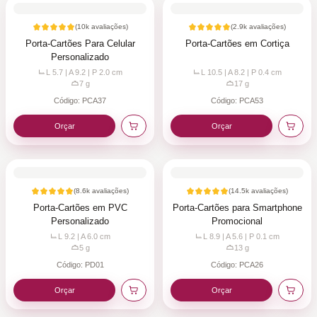
(
10k
avaliações)
(
2.9k
avaliações)
Porta-Cartões Para Celular
Porta-Cartões em Cortiça
Personalizado
L 5.7 | A 9.2 | P 2.0
cm
L 10.5 | A 8.2 | P 0.4
cm
7
g
17
g
Código:
PCA37
Código:
PCA53
Orçar
Orçar
(
8.6k
avaliações)
(
14.5k
avaliações)
Porta-Cartões em PVC
Porta-Cartões para Smartphone
Personalizado
Promocional
L 9.2 | A 6.0
cm
L 8.9 | A 5.6 | P 0.1
cm
5
g
13
g
Código:
PD01
Código:
PCA26
Orçar
Orçar