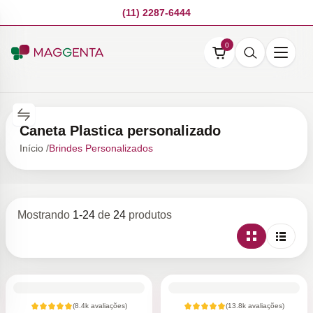
(11) 2287-6444
0
Caneta Plastica personalizado
Início /
Brindes Personalizados
Mostrando
1
-
24
de
24
produtos
(
8.4k
avaliações)
(
13.8k
avaliações)