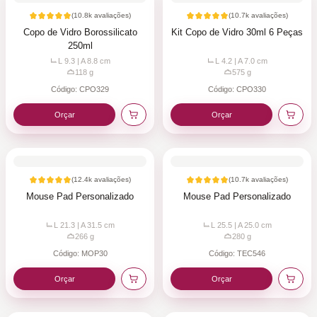
(
10.8k
avaliações)
(
10.7k
avaliações)
Copo de Vidro Borossilicato
Kit Copo de Vidro 30ml 6 Peças
250ml
L 9.3 | A 8.8
cm
L 4.2 | A 7.0
cm
118
g
575
g
Código:
CPO329
Código:
CPO330
Orçar
Orçar
(
12.4k
avaliações)
(
10.7k
avaliações)
Mouse Pad Personalizado
Mouse Pad Personalizado
L 21.3 | A 31.5
cm
L 25.5 | A 25.0
cm
266
g
280
g
Código:
MOP30
Código:
TEC546
Orçar
Orçar