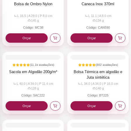
Bolsa de Ombro Nylon
Caneca Inox 370ml
L 16.5 | A 29.0 | P 8.0
cm
L 11.1 | A 8.0
cm
145
g
134
g
Código:
MC38
Código:
CAN590
Orçar
Orçar
(
11.1k
avaliações)
(
302
avaliações)
Sacola em Algodão 200g/m²
Bolsa Térmica em algodão e
Juta sintética
L 40.0 | A 34.0 | P 11.4
cm
L 34.0 | A 34.0 | P 16.0
cm
128
g
140
g
Código:
SAC222
Código:
BT225
Orçar
Orçar