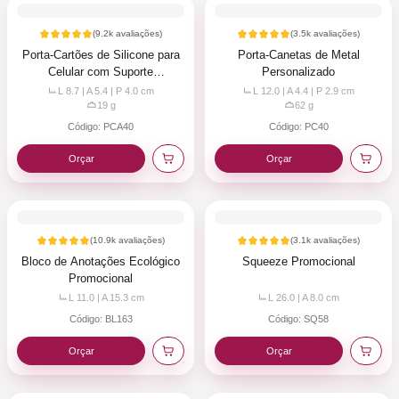
(
9.2k
avaliações)
(
3.5k
avaliações)
Porta-Cartões de Silicone para
Porta-Canetas de Metal
Celular com Suporte
Personalizado
Personalizado
L 8.7 | A 5.4 | P 4.0
cm
L 12.0 | A 4.4 | P 2.9
cm
19
g
62
g
Código:
PCA40
Código:
PC40
Orçar
Orçar
(
10.9k
avaliações)
(
3.1k
avaliações)
Bloco de Anotações Ecológico
Squeeze Promocional
Promocional
L 11.0 | A 15.3
cm
L 26.0 | A 8.0
cm
Código:
BL163
Código:
SQ58
Orçar
Orçar